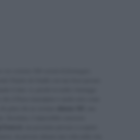
 ove esistono 246 varietà di formaggio
,
erale Charles de Gaulle con una frase passata
mando il dato: sì, perché in realtà i formaggi
to che il Paese transalpino è anche noto come
almeno 365
chi giura che ne esistano
, uno
nno. Insomma, è impossibile conoscere
i francesi
, ma possiamo provare a scoprire
famosi, da provare almeno una volta nella vita.