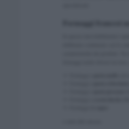
specializzati.
Formaggi francesi 
In questa (inevitabilmente) ra
dobbiamo continuare con le sudd
caratteristiche dei prodotti. Tra 
formaggi molto diversi tra loro
pasta molle
Formaggi a
(ad 
pasta erborinat
Formaggi a
pasta pressata
Formaggi a
(
crosta fiorita
Formaggi a
(Br
capra
Formaggi di
e tanti altri ancora.