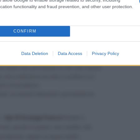
tipologie casearie
one, con alcune
che sono
cation functionality and fraud prevention, and other user protection.
 articola quindi in:
CONFIRM
talmente artigianali, realizzati da produttori
odi storici e usano il latte dei propri animali.
Data Deletion
Data Access
Privacy Policy
anche in questo caso c’è un solo produttore a
re anche latte proveniente da altri allevamenti.
e
, sono realizzati in un unico caseificio con
tiva di produttori.
 fatti con metodi industriali e provenienti da
tipi di formaggi francesi
, i
fermier e
trovare, perché in genere sono venduti solo
i produzione oppure in negozi molto