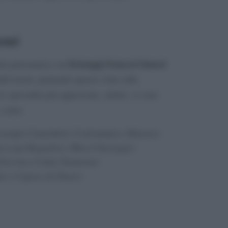
nomi
formaggi francesi famosi
pida panoramica sui
ivisioni, puntando questa volta sulle
le specialità più apprezzate, infatti, ci sono
, come:
esempio Camembert, Coulommiers, Munster)
a
(come Roquefort o Bleu d’Auvergne)
Gruviera, Comté, Parmesan)
ie o Caprice de Dieux)