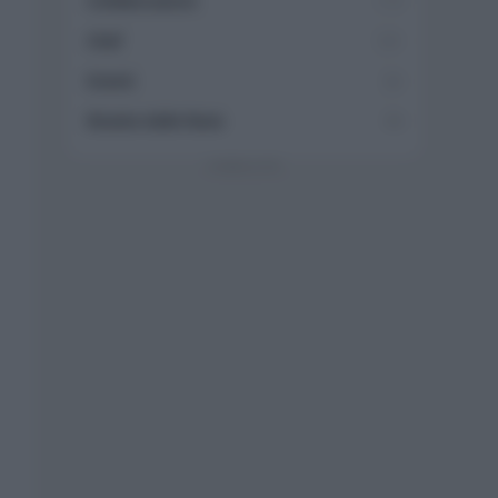
Collaborazioni
113
Chef
101
Eventi
62
Ricette delle feste
49