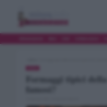
Alimentazione
Bere
Chef
Collaborazioni
D
»
Spesa
»
Formaggi tipici della Francia: quali sono i più f
SPESA
Formaggi tipici della
famosi?
12 Gennaio 2026 · di Gennaro Mancini