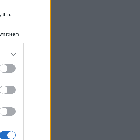
 third
Downstream
er and store
to grant or
ed purposes