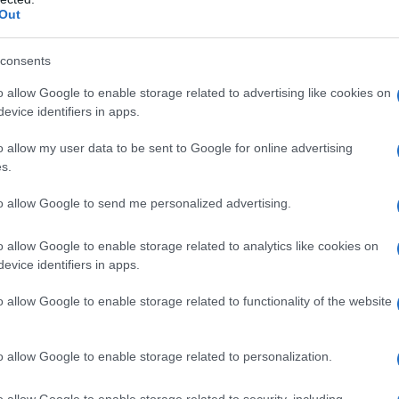
Out
consents
o allow Google to enable storage related to advertising like cookies on
evice identifiers in apps.
 tipici francesi ?
o allow my user data to be sent to Google for online advertising
s.
ntano evidentemente il fortissimo legame che
produzione casearia
la
, e in effetti possiamo
to allow Google to send me personalized advertising.
 francese
è sicuramente una delle più
o allow Google to enable storage related to analytics like cookies on
nte insieme (o dietro, con un pizzico di
evice identifiers in apps.
.
o allow Google to enable storage related to functionality of the website
oduzioni d’elite sono identificate dalla
ion d’Origine Controlée
– introdotta per
o allow Google to enable storage related to personalization.
ema riconosce 4 categorie di formaggi, a
o allow Google to enable storage related to security, including