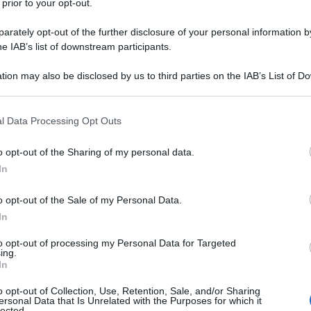
 prior to your opt-out.
ie laitière
(Centro nazionale
rately opt-out of the further disclosure of your personal information by
casearia) l’elenco dei formaggi francesi
he IAB’s list of downstream participants.
la Guide 2015 des fromages au lait cru
tion may also be disclosed by us to third parties on the IAB’s List of 
cita ben 1800 prodotti
udo)
classificati per
 that may further disclose it to other third parties.
ecnologiche.
 that this website/app uses one or more Google services and may gath
l Data Processing Opt Outs
including but not limited to your visit or usage behaviour. You may click 
 to Google and its third-party tags to use your data for below specifi
o opt-out of the Sharing of my personal data.
ogle consent section.
In
o opt-out of the Sale of my Personal Data.
In
to opt-out of processing my Personal Data for Targeted
ing.
In
o opt-out of Collection, Use, Retention, Sale, and/or Sharing
ersonal Data that Is Unrelated with the Purposes for which it
lected.