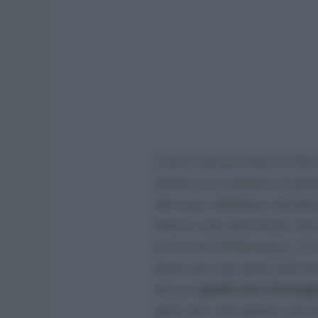
Come si può governare un Paese
chiedeva (e si chiedeva) il gen
alla storia, addirittura sottosti
francesi sono molti di più, tan
la
terra dei 300 formaggi
e c’è 
diverso per ogni giorno dell’a
quanti sono i formagg
davvero
quali sono i più saporiti e più 