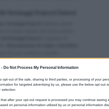
dei formaggi francesi famosi
ono i formaggi francesi
dobbiamo quindi
ioni che hanno ottenuto dei riconoscimenti
o dei formaggi
francesi
comprende 45
Denominazione di origine controllata
OC (
)
oni che sono certificati a marchio
ta
(IGP, assegnata a Emmental de Savoie,
 Gruyère français, Saint-marcellin, Tomme de
 -
Do Not Process My Personal Information
etichetta rossa
e 6 che invece possiedono la
to opt-out of the sale, sharing to third parties, or processing of your per
, Raclette, Brie, Cabécou d’Autan, Mimolette
formation for targeted advertising by us, please use the below opt-out s
).
 selection.
 that after your opt-out request is processed you may continue seeing i
rò, ci sono stati tanti altri tentativi di
ased on personal information utilized by us or personal information dis
Centre national
, e secondo il