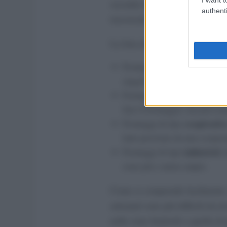
seconda del metodo di produzi
authenti
trasversali.
La lista dei formaggi francesi si
fermier
Formaggi di tipo
, to
singoli che seguono i loro met
artisanal
Formaggi di tipo
: 
fare il formaggio, ma può usa
coopérativ
Formaggi di tipo
latte proviene da una coopera
industriel
Formaggi di tipo
,
zone più o meno ampie.
Come si comprende facilmente
artisanal sono più difficili da 
nelle zone limitrofe a quella d