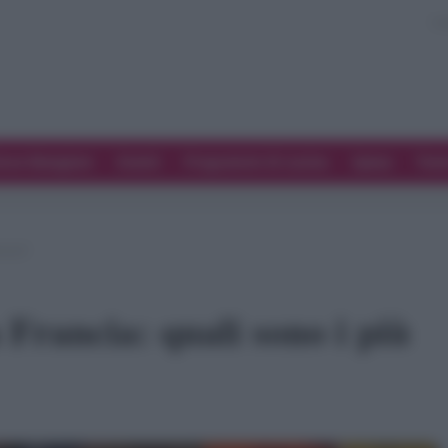
ove Mangiare
Eventi
Programmi di cucina
Spesa
Tren
amosi?
 Francia: quali sono i più