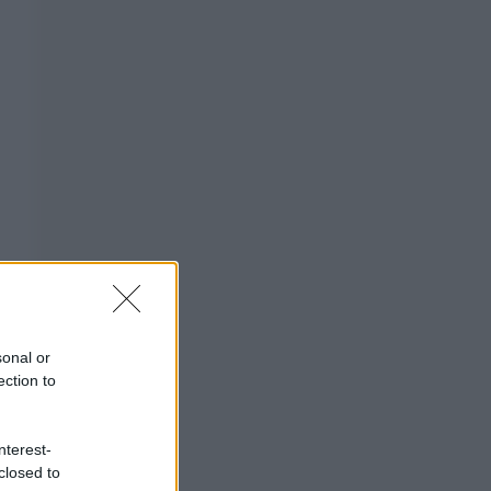
sonal or
ection to
nterest-
closed to