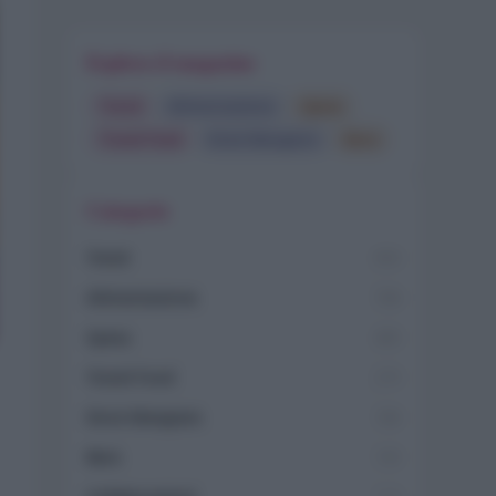
Esplora il magazine
Trend
Alimentazione
Spesa
Travel Food
Dove Mangiare
Bere
Categorie
Trend
955
Alimentazione
768
Spesa
485
Travel Food
275
Dove Mangiare
186
Bere
145