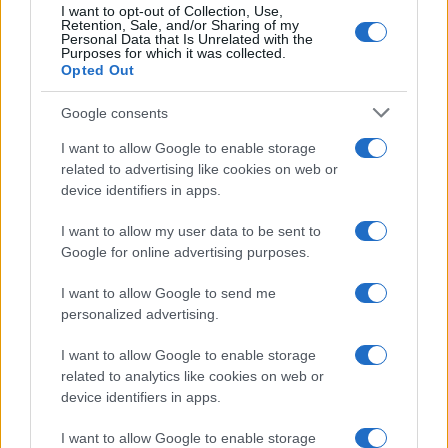
I want to opt-out of Collection, Use,
Retention, Sale, and/or Sharing of my
Personal Data that Is Unrelated with the
Purposes for which it was collected.
Opted Out
Google consents
I want to allow Google to enable storage
related to advertising like cookies on web or
device identifiers in apps.
I want to allow my user data to be sent to
Crostata alla frutta senza cottura
Google for online advertising purposes.
1 Luglio 2016
I want to allow Google to send me
personalized advertising.
I want to allow Google to enable storage
“Impara a cucinare, prova nuove ricette, impara
related to analytics like cookies on web or
device identifiers in apps.
dai tuoi errori, non avere paura, ma soprattutto
divertiti.”
I want to allow Google to enable storage