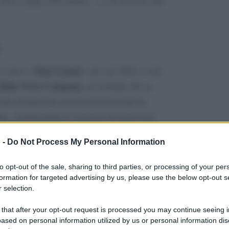
s che a legna (all’esterno…) e di cuocere una
Tom Gozney
 si deve a
, che nel 2010, a soli
 Bake Oven Company,
un’azienda che in
ella produzione di forni professionali in
lità, conquistando il consenso di nomi noti
Paul Hollywood
 come Sarah Beeny,
e lo chef
 -
Do Not Process My Personal Information
phe Novelli
.
to opt-out of the sale, sharing to third parties, or processing of your per
to professionale, Gozney ha rivolto la sua
formation for targeted advertising by us, please use the below opt-out s
er
, notando l’assenza di un prodotto specifico
 selection.
classici forni
di cottura dei
: nasce così l’idea
 that after your opt-out request is processed you may continue seeing i
 affidamento sul crowdfunding e ricevendo
ased on personal information utilized by us or personal information dis