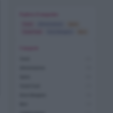
Esplora il magazine
Trend
Alimentazione
Spesa
Travel Food
Dove Mangiare
Bere
Categorie
Trend
955
Alimentazione
768
Spesa
485
Travel Food
275
Dove Mangiare
186
Bere
145