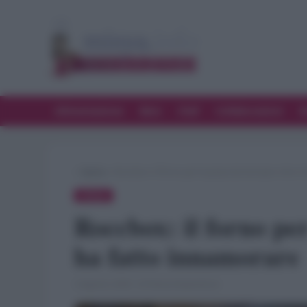
Alimentazione
Bere
Chef
Collaborazioni
D
»
Spesa
»
Roccbox: il forno per la pizza da terrazzo che v
SPESA
Roccbox: il forno per
ha fatto innamorare
3 Agosto 2020 · di Flavia Imperatore