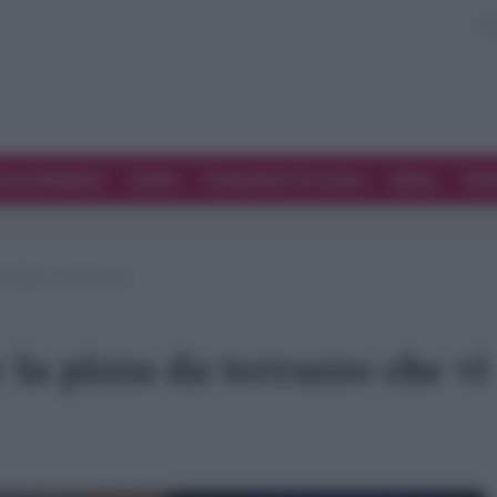
ove Mangiare
Eventi
Programmi di cucina
Spesa
Tren
i ha fatto innamorare
 la pizza da terrazzo che vi