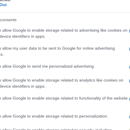
Out
consents
o allow Google to enable storage related to advertising like cookies on
evice identifiers in apps.
el forno Roccbox
o allow my user data to be sent to Google for online advertising
s.
zney è quindi passato alla fase operativa e ha
ziona praticamente allo stesso modo dei
to allow Google to send me personalized advertising.
tto però su misura delle persone che non
o allow Google to enable storage related to analytics like cookies on
budget
 stesso
a disposizione.
evice identifiers in apps.
o quattro anni di studi e sviluppo, e alla fine
o allow Google to enable storage related to functionality of the website
tecnologia e materiali dei
izza la stessa
piccolo forno per
a in formato ridotto: questo
o allow Google to enable storage related to personalization.
ha dimensioni esterne di 41 centimetri di
o allow Google to enable storage related to security, including