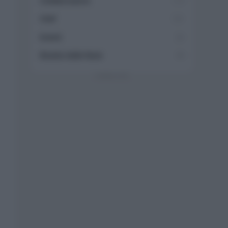
Collaborazioni
113
Chef
101
Eventi
62
Ricette delle feste
49