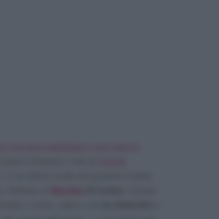
na vera pizza napoletana a casa come in
pietra refrattaria e tutti gli
utensili
c’è un alleato in più che promette risultati
Roccbox
di Gozney
o. Parliamo di
, il primo
uso domestico
rtatile e isolato, adatto a un
e