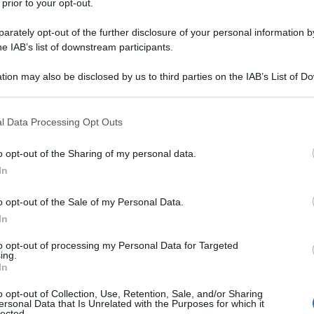
 prior to your opt-out.
n soli 45 giorni di presenza sulla piattaforma
1,2 milioni di dollari da
a ottenuto
rately opt-out of the further disclosure of your personal information by
Richard Branson
a (tra cui anche
,
he IAB’s list of downstream participants.
irgin).
tion may also be disclosed by us to third parties on the IAB’s List of 
 that may further disclose it to other third parties.
 that this website/app uses one or more Google services and may gath
l Data Processing Opt Outs
including but not limited to your visit or usage behaviour. You may click 
 to Google and its third-party tags to use your data for below specifi
o opt-out of the Sharing of my personal data.
ogle consent section.
In
o opt-out of the Sale of my Personal Data.
In
to opt-out of processing my Personal Data for Targeted
ing.
In
o opt-out of Collection, Use, Retention, Sale, and/or Sharing
ersonal Data that Is Unrelated with the Purposes for which it
lected.