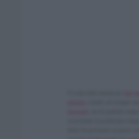
Ci sono tanti sistemi per
fare u
pizzeria
, usando ad esempio una 
necessari
, ma da qualche tempo 
eccezionali in pochissimo temp
forno da pavimento in pietra, po