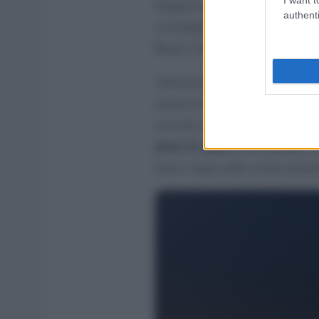
lunghezza, 53 cm di profondità e
authenti
casalinghe, ed è diventato rapi
Regno Unito, Europa Continent
a legna o gas
Alimentato
,
Roc
minuti di funzionamento e può c
arrostire la carne o cucinare i
pizza in appena 90 secondi
, c
forni a legna delle nostre pizzer