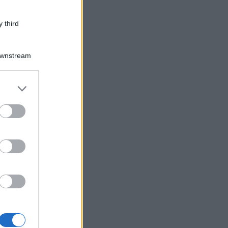
 third
Downstream
er and store
to grant or
ed purposes