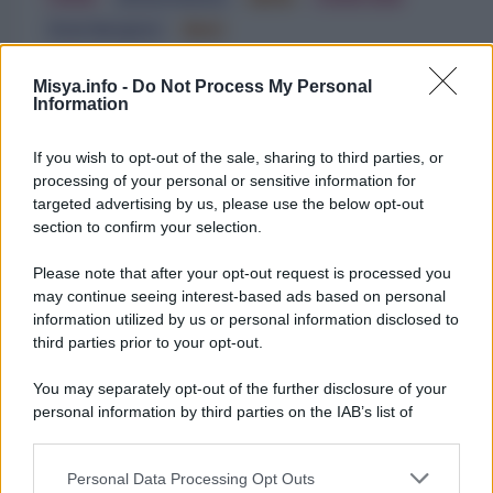
Dove Mangiare
Bere
Misya.info -
Do Not Process My Personal
Categorie
Information
Trend
955
If you wish to opt-out of the sale, sharing to third parties, or
processing of your personal or sensitive information for
Alimentazione
768
targeted advertising by us, please use the below opt-out
Spesa
485
section to confirm your selection.
Travel Food
275
Please note that after your opt-out request is processed you
may continue seeing interest-based ads based on personal
Dove Mangiare
186
information utilized by us or personal information disclosed to
third parties prior to your opt-out.
Bere
145
Collaborazioni
113
You may separately opt-out of the further disclosure of your
personal information by third parties on the IAB’s list of
Chef
101
downstream participants.
Eventi
62
Personal Data Processing Opt Outs
This information may also be disclosed by us to third parties