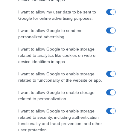
I want to allow my user data to be sent to
Google for online advertising purposes.
Le immagini e le ricette pubblicate sul sito sono di proprietà di Flavia
I want to allow Google to send me
Imperatore e sono protette dalla legge sul diritto d'autore n. 633/1941 e
successive modifiche.
magazine.misya.info
è un sito della Misya S.r.l.
personalized advertising.
unipersonale – P.IVA 07248321213 – Napoli
Privacy Policy
Cookie Policy
↑ Torna su
I want to allow Google to enable storage
related to analytics like cookies on web or
device identifiers in apps.
I want to allow Google to enable storage
related to functionality of the website or app.
I want to allow Google to enable storage
related to personalization.
I want to allow Google to enable storage
related to security, including authentication
functionality and fraud prevention, and other
user protection.