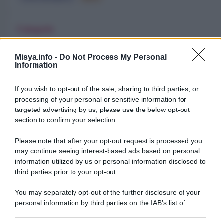
Categorie
Trend
955
Misya.info -
Do Not Process My Personal
Information
Alimentazione
768
Spesa
485
If you wish to opt-out of the sale, sharing to third parties, or
processing of your personal or sensitive information for
Travel Food
275
targeted advertising by us, please use the below opt-out
section to confirm your selection.
Dove Mangiare
186
Bere
145
Please note that after your opt-out request is processed you
may continue seeing interest-based ads based on personal
Collaborazioni
113
information utilized by us or personal information disclosed to
third parties prior to your opt-out.
Chef
101
Eventi
62
You may separately opt-out of the further disclosure of your
personal information by third parties on the IAB’s list of
Ricette delle feste
49
downstream participants.