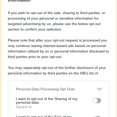
Information
Trend
955
If you wish to opt-out of the sale, sharing to third parties, or
Alimentazione
768
processing of your personal or sensitive information for
targeted advertising by us, please use the below opt-out
Spesa
485
section to confirm your selection.
Travel Food
275
Please note that after your opt-out request is processed you
Dove Mangiare
186
may continue seeing interest-based ads based on personal
information utilized by us or personal information disclosed to
Bere
145
third parties prior to your opt-out.
Collaborazioni
113
You may separately opt-out of the further disclosure of your
Chef
101
personal information by third parties on the IAB’s list of
downstream participants.
Eventi
62
Personal Data Processing Opt Outs
This information may also be disclosed by us to third parties
Ricette delle feste
49
on the IAB’s List of Downstream Participants that may further
I want to opt-out of the Sharing of my
disclose it to other third parties.
personal data.
Opted In
Please note that this website/app uses one or more Google
services and may gather and store information including but
I want to opt-out of the Sale of my