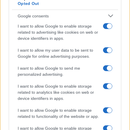
Opted Out
Google consents
I want to allow Google to enable storage
related to advertising like cookies on web or
device identifiers in apps.
Segui Misya sui social network
I want to allow my user data to be sent to
Google for online advertising purposes.
I want to allow Google to send me
personalized advertising.
Le immagini e le ricette pubblicate sul sito sono di proprietà di Flavia
Imperatore e sono protette dalla legge sul diritto d'autore n. 633/1941 e
I want to allow Google to enable storage
successive modifiche.
magazine.misya.info
è un sito della Misya S.r.l.
related to analytics like cookies on web or
unipersonale – P.IVA 07248321213 – Napoli
Privacy Policy
Cookie Policy
↑ Torna su
device identifiers in apps.
I want to allow Google to enable storage
related to functionality of the website or app.
I want to allow Google to enable storage