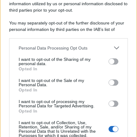
Bere
145
information utilized by us or personal information disclosed to
third parties prior to your opt-out.
Collaborazioni
113
You may separately opt-out of the further disclosure of your
Chef
101
personal information by third parties on the IAB’s list of
downstream participants.
Eventi
62
Ricette delle feste
49
Personal Data Processing Opt Outs
This information may also be disclosed by us to third parties
on the IAB’s List of Downstream Participants that may further
I want to opt-out of the Sharing of my
disclose it to other third parties.
personal data.
Opted In
Please note that this website/app uses one or more Google
services and may gather and store information including but
I want to opt-out of the Sale of my
Personal Data.
not limited to your visit or usage behaviour. You may click to
Opted In
grant or deny consent to Google and its third-party tags to
use your data for below specified purposes in below Google
I want to opt-out of processing my
consent section.
Personal Data for Targeted Advertising.
Opted In
I want to opt-out of Collection, Use,
Retention, Sale, and/or Sharing of my
Personal Data that Is Unrelated with the
Purposes for which it was collected.