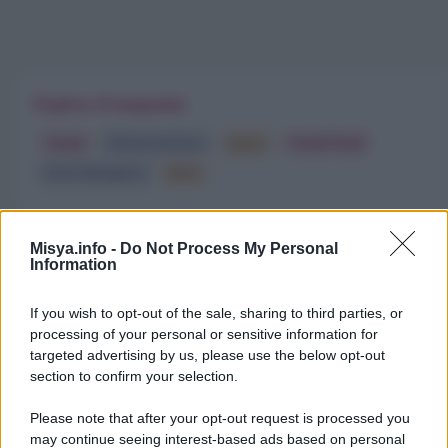
Esplora il magazine
Trend
Alimentazione
Spesa
Travel Food
Dove Mangiare
Bere
Categorie
Misya.info -
Do Not Process My Personal
Information
Trend
955
If you wish to opt-out of the sale, sharing to third parties, or
Alimentazione
768
processing of your personal or sensitive information for
Spesa
485
targeted advertising by us, please use the below opt-out
section to confirm your selection.
Travel Food
275
Please note that after your opt-out request is processed you
Dove Mangiare
186
may continue seeing interest-based ads based on personal