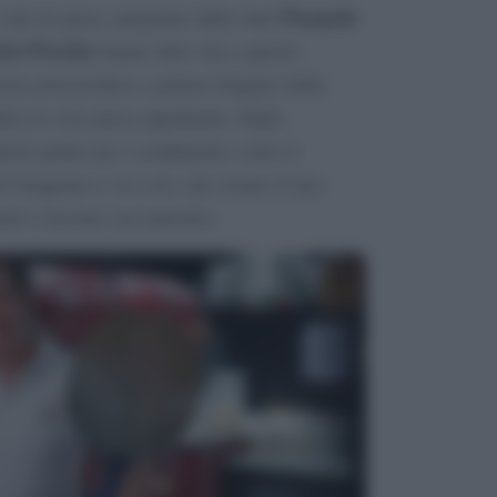
Pasquale
sono le pizze, preparate dallo chef
rio Procino
hanno dato vita a questo
eria newyorchese a potersi fregiare della
fica la vera pizza napoletana. Dalla
erie prime per i condimenti, come il
 di Gragnano e via così, che creano il mix
ati e lavorati con maestria.