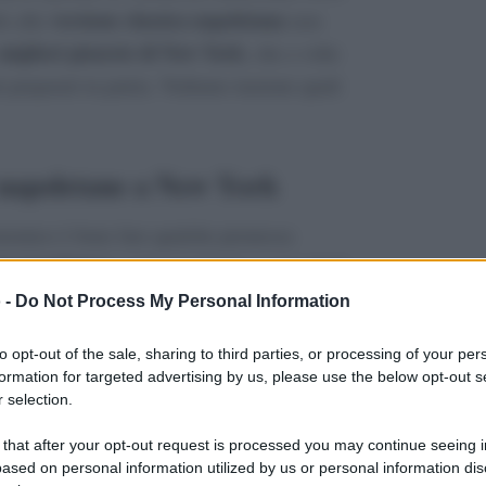
versione classica napoletana
le alla
non
migliori pizzerie di New York
, che a volte
i preparati in patria. Vediamo insieme quali
e napoletane a New York
ronomico è bene fare qualche premessa
za napoletana
, come accennato, e non degli
einterpretano il classico prodotto da forno
 -
Do Not Process My Personal Information
mo riferimento a progetti imprenditoriali
to opt-out of the sale, sharing to third parties, or processing of your per
pizzerie storiche newyorkesi
ndo le
di
formation for targeted advertising by us, please use the below opt-out s
ppunto più orientate alla pizza italo-
 selection.
doc.
 that after your opt-out request is processed you may continue seeing i
ased on personal information utilized by us or personal information dis
ttano i canoni della