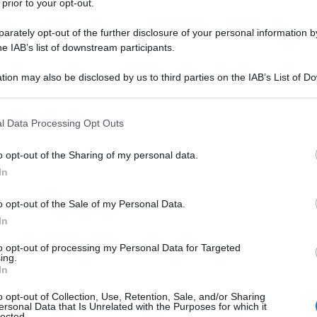
 prior to your opt-out.
 cura e lasciato riposare e lievitare a dovere,
rately opt-out of the further disclosure of your personal information by
portati direttamente dal territorio italiano),
he IAB’s list of downstream participants.
arazioni gourmet. Pronti a gustare questi
tion may also be disclosed by us to third parties on the IAB’s List of 
 that may further disclose it to other third parties.
 that this website/app uses one or more Google services and may gath
l Data Processing Opt Outs
including but not limited to your visit or usage behaviour. You may click 
 to Google and its third-party tags to use your data for below specifi
o opt-out of the Sharing of my personal data.
ogle consent section.
In
o opt-out of the Sale of my Personal Data.
In
to opt-out of processing my Personal Data for Targeted
ing.
In
o opt-out of Collection, Use, Retention, Sale, and/or Sharing
ersonal Data that Is Unrelated with the Purposes for which it
lected.