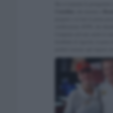
Ma ovviamente le protagoniste 
Cozzolino
Rosa
, che insieme a
progetto e avviato la prima pizz
certificazione AVPN, che identi
Campania arrivano anche le mat
fiordilatte di Agerola, la pasta
perfetto insieme agli impasti cur