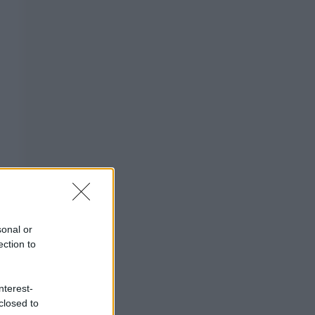
sonal or
ection to
nterest-
closed to