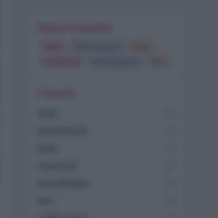
Esplora il magazine
Trend
Alimentazione
Spesa
Travel Food
Dove Mangiare
Bere
Categorie
Trend
955
Alimentazione
768
Spesa
485
Travel Food
275
Dove Mangiare
186
Bere
145