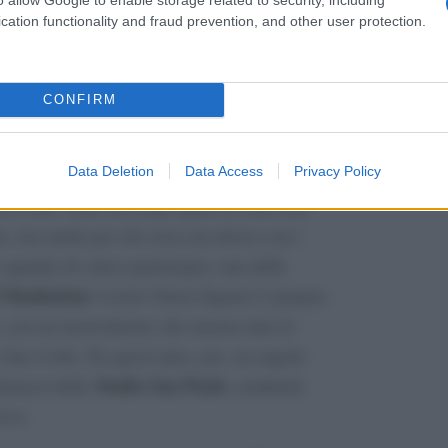
Best Pizza in the State of NY” da parte di
cation functionality and fraud prevention, and other user protection.
sione nella top 25 “Best Pizza Places in the
e nella lista dei “5 Most Authentic Pizzas
CONFIRM
Data Deletion
Data Access
Privacy Policy
i a New York, un luogo quasi di culto non
za, ma anche per chi cerca un ritrovo con i
a squadra di calcio partenopea: una delle
i Manhattan
(vicino Union Square) è proprio
o, con un maxischermo che mostra tutte le
 a fare il tifo. Da quest’anno, poi, un angolo
Stadio San Paolo
dismessi dello
, rendendo
urva.