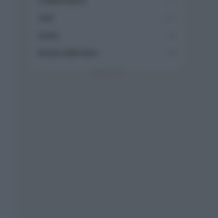
Collaborazioni
113
Chef
101
Eventi
62
Ricette delle feste
49