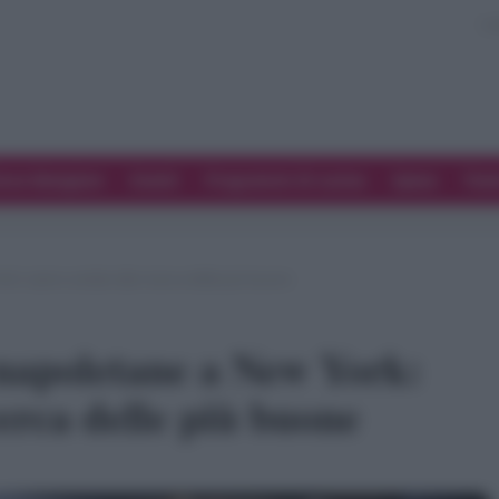
ove Mangiare
Eventi
Programmi di cucina
Spesa
Tren
rk: siamo andati alla ricerca delle più buone
 napoletane a New York:
erca delle più buone