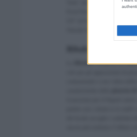
York” del New York Magazine, “
authenti
Food Network Magazine, l’inclu
US” di Food and Wine Magazine 
Outside Italy” di Mr Porter.
Ribalta
Ribalta
La
è un pezzo di Napol
solo per gli appassionati di piz
connazionali o con i tifosi dell
pizzeria d
caratteristiche della
la passione per il Napoli calci
partite con i clienti (e lo staff)
del locale accoglie i sediolini 
ancora più realistico l’effetto c