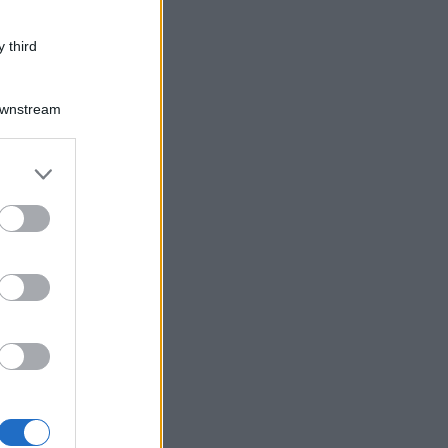
 third
Downstream
er and store
to grant or
ed purposes