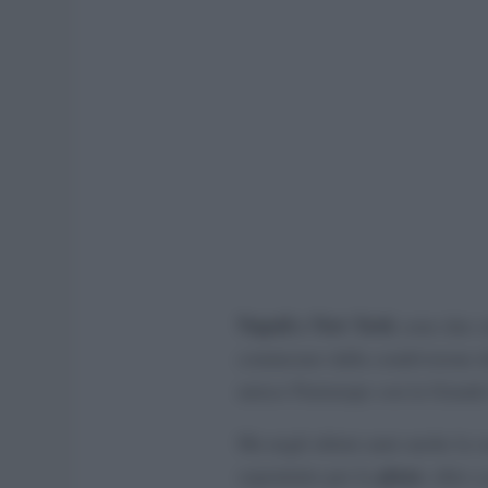
Napoli e New York
sono due ci
cominciare dalla condivisione de
unisce Partenope con la Grand
Ma negli ultimi anni anche la 
pizza
soprattutto per la
: oltre 