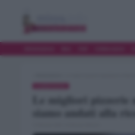
Alimentazione
Bere
Chef
Collaborazioni
D
»
Alimentazione
»
Le migliori pizzerie napoletane a New Yo
ALIMENTAZIONE
Le migliori pizzerie
siamo andati alla ric
13 Gennaio 2020 · di Gennaro Mancini