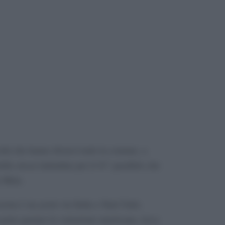
ttà che hanno diversi tratti in comune, a
lla stessa latitudine per il 41° parallelo che
e Mela.
cucina è un
ponte
tra Italia e Stati Uniti,
a poter gustare la variazione americana, ricca