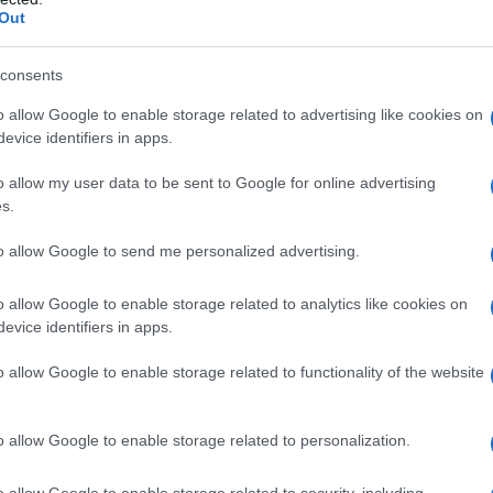
Out
consents
o allow Google to enable storage related to advertising like cookies on
evice identifiers in apps.
Roberto e Giorgia Caporuscio
sta:
sono i
o allow my user data to be sent to Google for online advertising
s.
pizzeria Kesté, che ha raddoppiato la sua
Kesté Fulton
inale
a Wall Street, infatti, si è
to allow Google to send me personalized advertising.
er
nel Greenwich Village e, più di recente, il
o allow Google to enable storage related to analytics like cookies on
Antonio
avanti insieme ad
evice identifiers in apps.
napoletana a Materdei.
o allow Google to enable storage related to functionality of the website
tare una vera pizza napoletana eseguita a
ondita con ingredienti di prima scelta. Qualità
o allow Google to enable storage related to personalization.
iconoscimenti
, come il “#1 Pizza in New
o allow Google to enable storage related to security, including