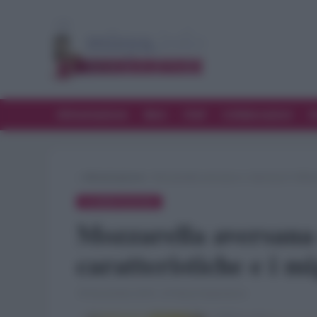
Alimentazione
Bere
Chef
Collaborazioni
D
»
Alimentazione
»
Mozzarella aversana o cilentana? Differen
ALIMENTAZIONE
Mozzarella aversana 
caratteristiche e i mi
18 Novembre 2016 · di Flavia Imperatore