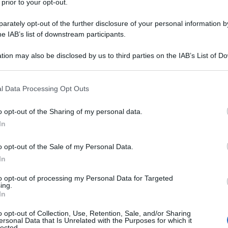
 prior to your opt-out.
 800 grammi restando dentro il disciplinare ed
 agro, in provincia di Caserta, considerati la
rately opt-out of the further disclosure of your personal information by
he IAB’s list of downstream participants.
 bufala. Per estensione la parola finisce per
ertana.
tion may also be disclosed by us to third parties on the IAB’s List of 
 that may further disclose it to other third parties.
la mozzarella prodotta nel Cilento. Nell’uso
 that this website/app uses one or more Google services and may gath
l Data Processing Opt Outs
duzione salernitana e in particolare quella
including but not limited to your visit or usage behaviour. You may click 
 to Google and its third-party tags to use your data for below specifi
nde Battipaglia, Eboli, Capaccio Paestum,
o opt-out of the Sharing of my personal data.
ogle consent section.
ribattezzata “la strada della mozzarella” per
In
ngo i due lati.
o opt-out of the Sale of my Personal Data.
In
entrambe sono Mozzarella di
e avanti:
to opt-out of processing my Personal Data for Targeted
ndono esattamente allo stesso disciplinare.
ing.
 l’intero territorio della provincia di
In
ano, alcuni comuni di Napoli e Benevento,
o opt-out of Collection, Use, Retention, Sale, and/or Sharing
ersonal Data that Is Unrelated with the Purposes for which it
 comune molisano di Venafro. Caserta e
lected.