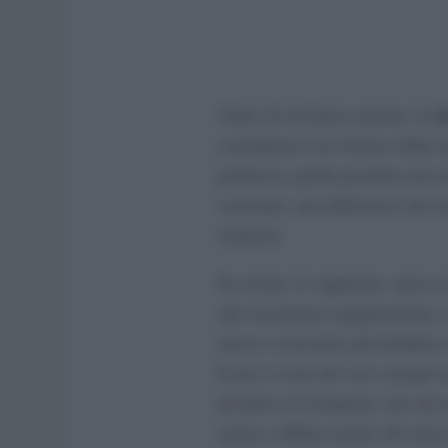
m
Vanto di un’intera regione, la
considerata l’oro bianco della 
preferisce quella prodotta nel s
casertano: una differenza che n
vedremo.
In cucina, lo sappiamo, spesso t
che incontrano maggiormente i n
invece ci lasciano più freddini 
E poi ci sono dei veri e propri
prodotta in Campania, uno dei pro
amato e diffuso anche all’estero