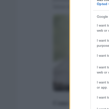
Opted 
Salerno insieme valgono da sole
Google 
I want t
web or d
I want t
purpose
I want 
I want t
web or d
I want t
or app.
I want t
Come si produce la 
I want t