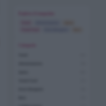
Esplora il magazine
Trend
Alimentazione
Spesa
Travel Food
Dove Mangiare
Bere
Categorie
Trend
955
Alimentazione
768
Spesa
485
Travel Food
275
Dove Mangiare
186
Bere
145