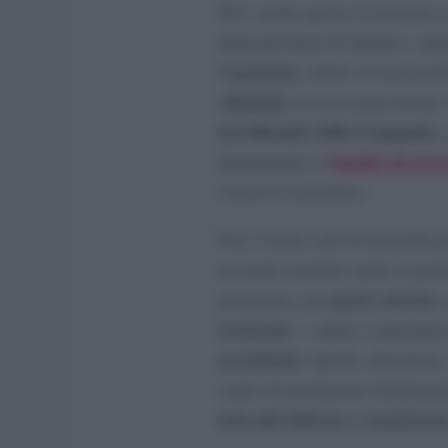
Ed è anche questo il momento in 
della provincia di Salerno e que
Casertano
, infatti, le mozzar
salamoia
, la cui composizione 
meridionale della Campania
,
liquido di gove
direttamente al
conserva il prodotto.
Non si tratta solo di formalità 
in modo sensibile anche il prodo
parte esterna,
presentano una
resistente
, e subito si percepis
accentuata
. Quella salernitana
centro di produzione fondament
note più delicate e consisten