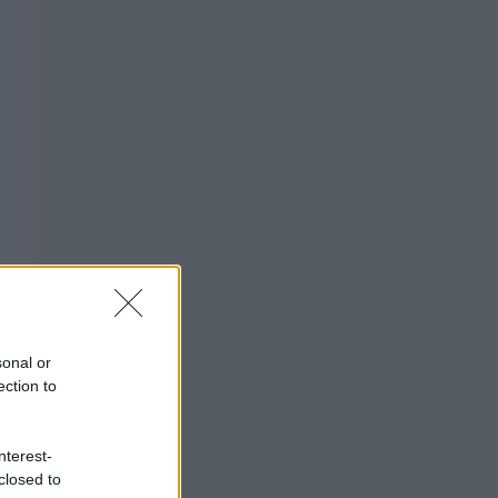
sonal or
ection to
nterest-
closed to