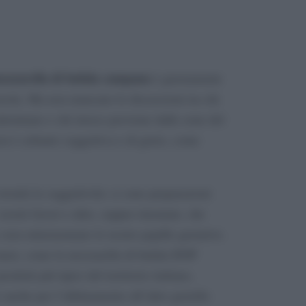
ozzarella di bufala campana
è giustamente
tavola. Ma non mancano le discussioni tra chi
alernitano e chi invece proviene dalle zone del
on è soltanto soggettiva e di gusto, come
rionfa la soggettività: ci sono preparazioni
ostri favori e altre, seppur rinomate, che
e non entusiasmano le nostre papille gustative.
 must, come la mozzarella di bufala DOP
dotti più tipici del territorio italiano,
 anche per l’abbinamento all’altro gioiello