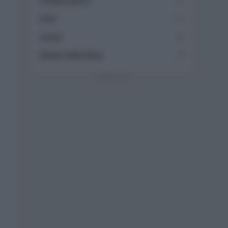
Collaborazioni
113
Chef
101
Eventi
62
Ricette delle feste
49