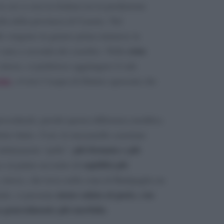
cui si crea la frattura tra la produzione
lla della provincia di Caserta. Nel
elle vengono in genere prima immerse in
zona
varia a seconda dei caseifici. Nella
 invece, si preferisce aggiungere il sale
rno
, ovvero l’acqua di filatura sgrassata che
procedurali, perché questa differenza modifica
tto finito. Così, le mozzarelle casertane
più formata e più
definiamola “pelle”,
sapidità più
ce al palato un tratto di
, invece, che trova nella zona di Battipaglia un
meno salata al gusto, con
ale, si presenta
za generalmente più morbida
.