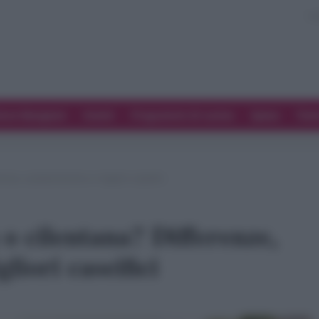
ove Mangiare
Eventi
Programmi di cucina
Spesa
Tren
ze, caratteristiche e i migliori caseifici
o cilentana? Differenze,
gliori caseifici