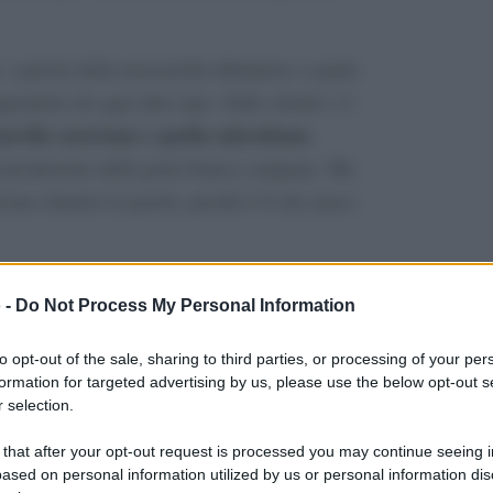
, i puristi della mozzarella difendono a spada
inguendolo da ogni altro tipo. Sullo sfondo c’è
zarella casertana e quella salernitana
,
di produzione della perla bianca campana. Ma
iene chiarire le parole, perché è lì che nasce
 casertana, salernitana:
 -
Do Not Process My Personal Information
to opt-out of the sale, sharing to third parties, or processing of your per
formation for targeted advertising by us, please use the below opt-out s
nazione ufficiale. Sono modi di dire, per
 selection.
 that after your opt-out request is processed you may continue seeing i
ased on personal information utilized by us or personal information dis
pezzatura,
eme: è una
la mozzarella tonda