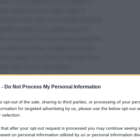
gono. A dirci qualcosa in più è Haribo, la
este delizie. La stessa della rotella di
iona più o meno sullo stesso gradino del podio
aramelle tentatrici a cui sappiamo già che
to, un orsetto? Ecco la lista degli ingredienti
 e aromi per il gusto; sciroppo di glucosio,
cezza; amido e cera d’api per impedire che si
nostre mani. E non sottovaluterei
elle ci piacciono sì ma soprattutto se non si
sì morbidi e irresistibili?
 -
Do Not Process My Personal Information
to opt-out of the sale, sharing to third parties, or processing of your per
formation for targeted advertising by us, please use the below opt-out s
 selection.
 that after your opt-out request is processed you may continue seeing i
ased on personal information utilized by us or personal information dis