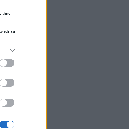
 third
Downstream
er and store
to grant or
ed purposes