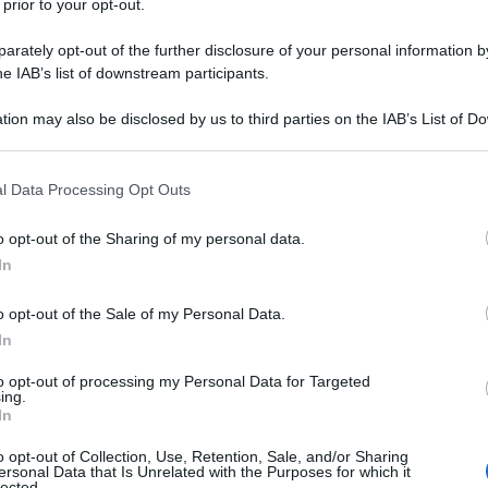
 prior to your opt-out.
rately opt-out of the further disclosure of your personal information by
he IAB’s list of downstream participants.
tion may also be disclosed by us to third parties on the IAB’s List of 
 that may further disclose it to other third parties.
 that this website/app uses one or more Google services and may gath
l Data Processing Opt Outs
including but not limited to your visit or usage behaviour. You may click 
 to Google and its third-party tags to use your data for below specifi
cia alla gelatina di maiale
o opt-out of the Sharing of my personal data.
ogle consent section.
In
trenta anni dall’azienda USA forse non piacerà
o opt-out of the Sale of my Personal Data.
infatti, la speciale gommosità degli orsetti era
In
acacia che veniva fatta bollire con tutti gli
to opt-out of processing my Personal Data for Targeted
ddare. Poi, la svolta: la morbidezza e la
ing.
In
a da collagene di pelle o ossa di alcuni
 e in alcuni casi le mucche. In fondo, la teoria
o opt-out of Collection, Use, Retention, Sale, and/or Sharing
ersonal Data that Is Unrelated with the Purposes for which it
sapere cosa c’è nei nostri peccati di gola
lected.