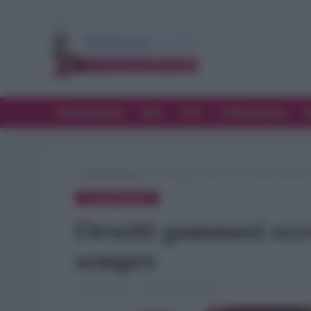
Alimentazione
Bere
Chef
Collaborazioni
D
»
Alimentazione
»
Orsetti gommosi ecco perché li amiam
ALIMENTAZIONE
Orsetti gommosi ecc
sempre
20 Aprile 2019 · di Flavia Imperatore