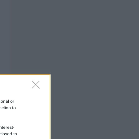
sonal or
ection to
nterest-
closed to