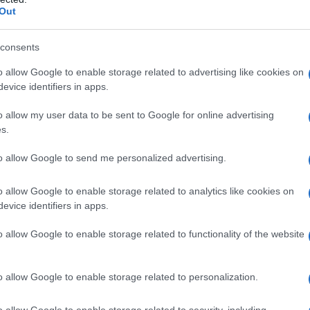
Out
consents
piaciuta a tutti
o allow Google to enable storage related to advertising like cookies on
evice identifiers in apps.
re male l’idea di un collagene a base di
eferite, la scelta portata avanti da Haribo ha
o allow my user data to be sent to Google for online advertising
s.
cazioni che forse non sono state calcolate. La
entata protagonista di un accesso di battito a
to allow Google to send me personalized advertising.
 la presenza del maiale rende la caramella
o allow Google to enable storage related to analytics like cookies on
egati all’alimentazione sia dell’ebraismo che
evice identifiers in apps.
la pagina FAQ di Haribo per rendersi conto
o allow Google to enable storage related to functionality of the website
lutata. Gli orsetti gommosi non sono kosher,
a di una bella complicazione. Il maiale stesso
o allow Google to enable storage related to personalization.
ono halal? Rispondono alle regole previste
o “leciti”? Non tutti. Solo gli stabilimenti
o allow Google to enable storage related to security, including