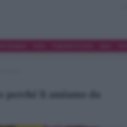
ove Mangiare
Eventi
Programmi di cucina
Spesa
Tren
o da sempre
o perché li amiamo da