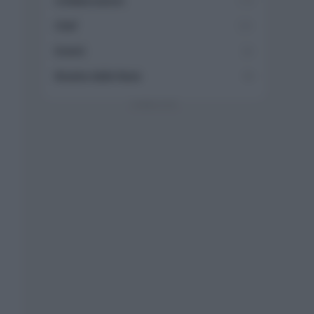
Collaborazioni
113
Chef
101
Eventi
62
Ricette delle feste
49