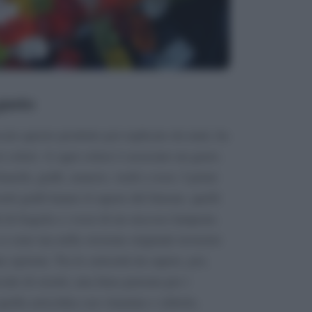
gusto
ato questo prodotto poi replicato da tanti, ha
si colori. A ogni colore è associato un gusto.
ianchi, gialli, arancio, verdi e rossi. I primi
etti gialli hanno il sapore del limone, quelli
i di fragola e i rossi di un succoso lampone.
 ci sono ma nella versione originale troverete
e opzioni. Tra le curiosità da sapere, poi,
iale di orsetti, una linea pensata per i
quella arricchita con vitamine e xilitolo,