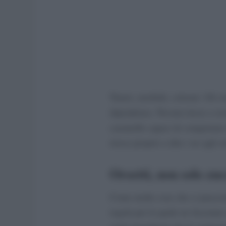
Teneri, morbidi, colorati. Gli 
dipendenza. Nessun riesce a res
caramelle capaci di conquistare
riesce proprio a dire i no agli 
Orsetti, non solo zu
Come molte cose che ci piaccio
regola per la quale ne facciamo