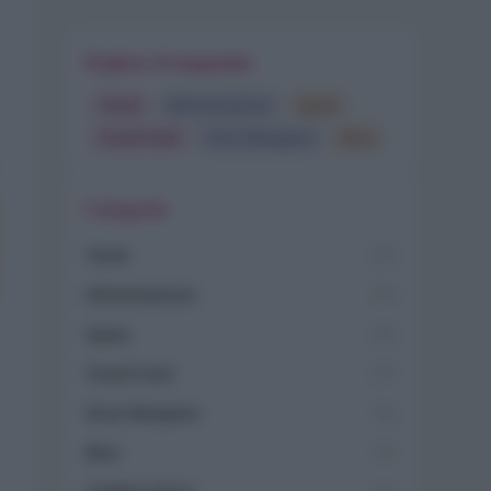
Esplora il magazine
Trend
Alimentazione
Spesa
Travel Food
Dove Mangiare
Bere
Categorie
Trend
955
Alimentazione
768
Spesa
485
Travel Food
275
Dove Mangiare
186
Bere
145