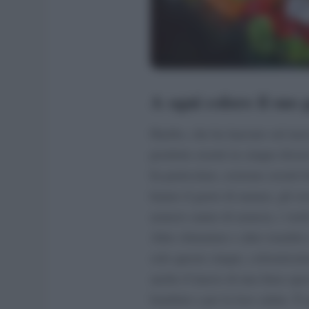
A ogni colore il suo 
Haribo, che ha lanciato sul merc
prodotto orsetti in cinque diver
In particolare, esistono orsetti b
hanno il gusto di ananas, gli ors
arancio sanno di arancia, i verd
Altre sfumature e altre tonalità
solo queste cinque, coloratissim
anche il lancio di una linea spec
bambini e per la loro salute. È 