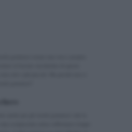
orsetti gommosi creano una vera e propria
istere al fascino zuccherino di queste
 non solo i più piccoli. Ma perché non si
orsetti gommosi?
cchero
no anche per gli orsetti gommosi vale la
 una scorpacciata senza soffermarci troppo