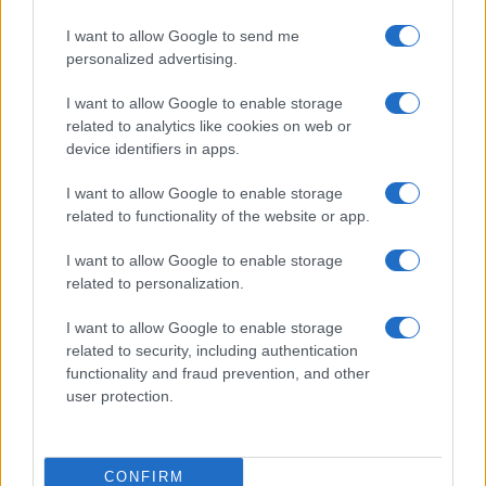
I want to allow Google to send me
Le immagini e le ricette pubblicate sul sito sono di proprietà di Flavia
personalized advertising.
Imperatore e sono protette dalla legge sul diritto d'autore n. 633/1941 e
successive modifiche.
magazine.misya.info
è un sito della Misya S.r.l.
I want to allow Google to enable storage
unipersonale – P.IVA 07248321213 – Napoli
related to analytics like cookies on web or
Privacy Policy
Cookie Policy
↑ Torna su
device identifiers in apps.
I want to allow Google to enable storage
related to functionality of the website or app.
I want to allow Google to enable storage
related to personalization.
I want to allow Google to enable storage
related to security, including authentication
functionality and fraud prevention, and other
user protection.
CONFIRM