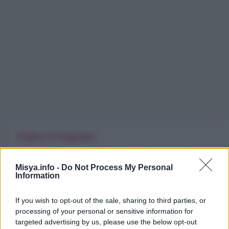
Esplora il magazine
Trend
Alimentazione
Spesa
Travel Food
Misya.info -
Do Not Process My Personal
Dove Mangiare
Bere
Information
If you wish to opt-out of the sale, sharing to third parties, or
Categorie
processing of your personal or sensitive information for
targeted advertising by us, please use the below opt-out
Trend
955