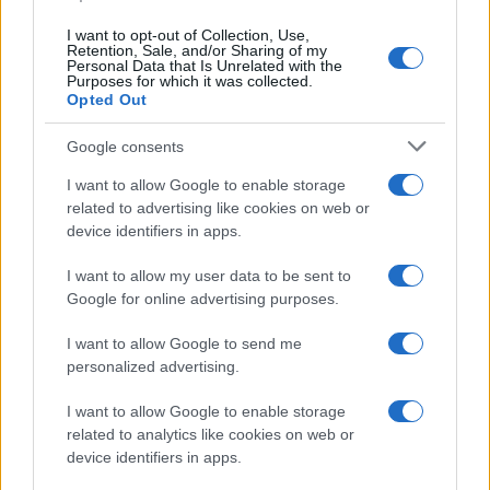
I want to opt-out of Collection, Use,
Retention, Sale, and/or Sharing of my
Personal Data that Is Unrelated with the
Purposes for which it was collected.
Opted Out
Google consents
I want to allow Google to enable storage
related to advertising like cookies on web or
device identifiers in apps.
I want to allow my user data to be sent to
Google for online advertising purposes.
I want to allow Google to send me
Segui Misya sui social network
personalized advertising.
I want to allow Google to enable storage
related to analytics like cookies on web or
device identifiers in apps.
Le immagini e le ricette pubblicate sul sito sono di proprietà di Flavia
Imperatore e sono protette dalla legge sul diritto d'autore n. 633/1941 e