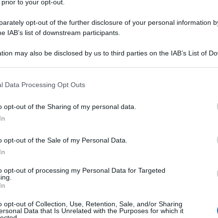
 prior to your opt-out.
rescere e di stare al passo coi tempi, da
rately opt-out of the further disclosure of your personal information by
online
ssibilità di acquistare le buste anche
he IAB’s list of downstream participants.
 scegliendo quelle più adatte alle proprie
tion may also be disclosed by us to third parties on the IAB’s List of 
ne
spessore
disegno
, lo
ed il
. Tra le 200
 that may further disclose it to other third parties.
anche quelle idonee al processo di cottura.
 that this website/app uses one or more Google services and may gath
l Data Processing Opt Outs
including but not limited to your visit or usage behaviour. You may click 
vuoto potessero essere poco maneggevoli ed
 to Google and its third-party tags to use your data for below specifi
o opt-out of the Sharing of my personal data.
ricredermi quando ho utilizzato la macchina
ogle consent section.
In
datta all’uso casalingo). Spinta dal forte
vare mi sono cimentata nella preparazione del
o opt-out of the Sale of my Personal Data.
In
a è venuto fuori:
to opt-out of processing my Personal Data for Targeted
ing.
In
o opt-out of Collection, Use, Retention, Sale, and/or Sharing
ersonal Data that Is Unrelated with the Purposes for which it
lected.