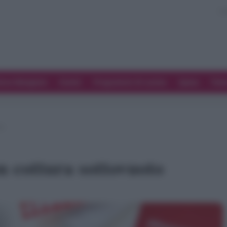
ove Mangiare
Eventi
Programmi di cucina
Spesa
Tren
to
n cottura sottovuoto