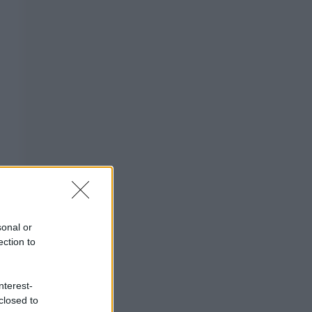
sonal or
ection to
nterest-
closed to