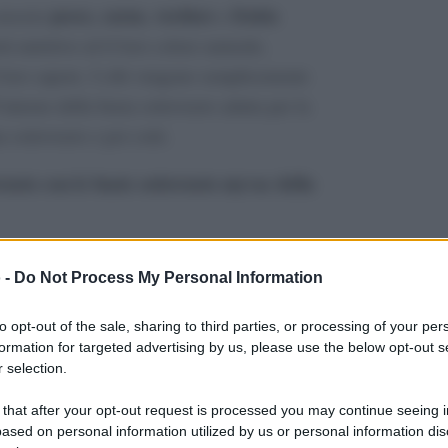
pesce, carne, verdure
frutta
cuocere
e
à nutritive ed il loro colore naturale,
 loro sapore. I cibi vengono semplicemente
interno della busta sottovuoto adatta per la
a sottovuoto e poi cotti.
vuoto con le buste sottovuoto myvac della
azienda a conduzione familiare specializzata
 -
Do Not Process My Personal Information
uste sottovuoto per il settore alimentare.
to opt-out of the sale, sharing to third parties, or processing of your per
formation for targeted advertising by us, please use the below opt-out s
 selection.
San Giacomo di Laives
zienda ha una sede a
 that after your opt-out request is processed you may continue seeing i
pogalliano
(Modena). Due divisioni
ased on personal information utilized by us or personal information dis
meglio ognuna di esse nel proprio settore.