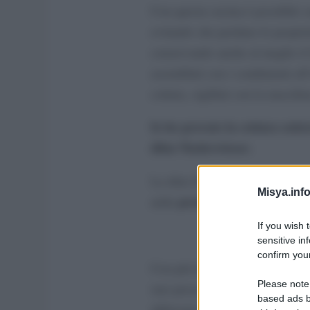
Con questa cucina è possibile 
evitando che perdano le propriet
conservando anche al meglio il
assemblati con i condimenti all’
cottura, sigillati con la macchin
Io ho provato la cottura sotto
ditta Niederwieser.
La ditta Niederwieser spa è un’
Misya.info
produzione
stampa
nella
e
di b
If you wish 
sensitive in
confirm your
Con più di 230 dipendenti, l’a
Please note
Cam
(nei pressi di Bolzano) e a
based ads b
differenti per specializzare al 