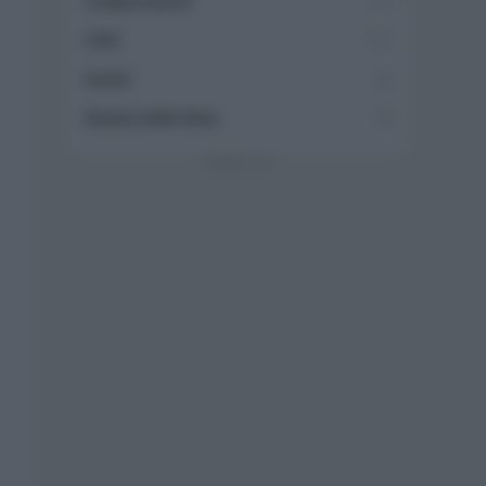
Collaborazioni
113
Chef
101
Eventi
62
Ricette delle feste
49