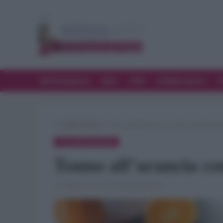
Alimentazione
Bere
Chef
Collaborazioni
D
»
Collaborazioni
»
Tonno all’arancia con cottura sottovuo
COLLABORAZIONI
Tonno all’arancia co
15 Maggio 2018 · di Flavia Imperatore