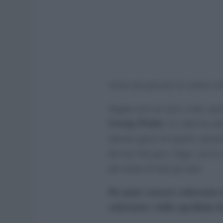
Avete mai provato la cottura so
Seppur non sia nota a tutti, qu
George Pralus
. Lo chef era al
alterare gusto ed aspetto, perm
del suo foie gras. Oggi, con la 
più amate di tutti gli chef.
Per poter cuocere sottovuoto 
sottovuoto e delle specifiche b