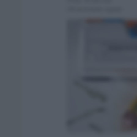
150 ml di brodo vegetale