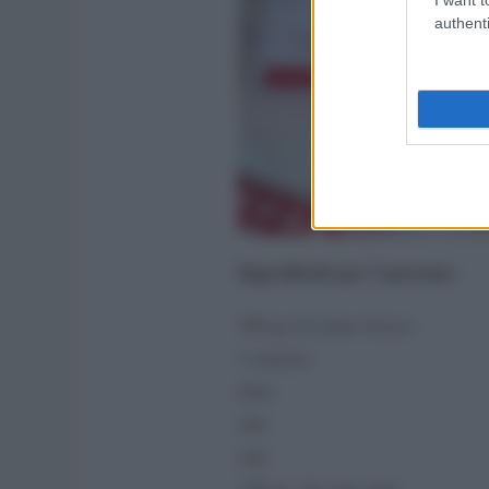
authenti
Ingredienti per 2 persone:
300 gr di tonno fresco
1 arancia
timo
olio
sale
150 gr di cous cous