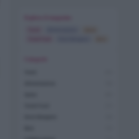
Esplora il magazine
Trend
Alimentazione
Spesa
Travel Food
Dove Mangiare
Bere
Categorie
Trend
955
Alimentazione
768
Spesa
485
Travel Food
275
Dove Mangiare
186
Bere
145