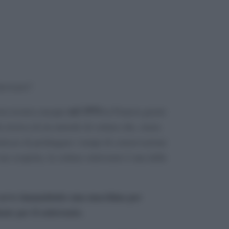
ttovuoto?
nel 1974
esta tecnica nacque
in Francia grazie
la ricerca di un metodo di cottura che, senza
ettesse di prolungare i tempi di conservazione
sua scoperta, la cottura sottovuoto è una delle
serve innanzitutto una macchina per
uste per il sottovuoto.