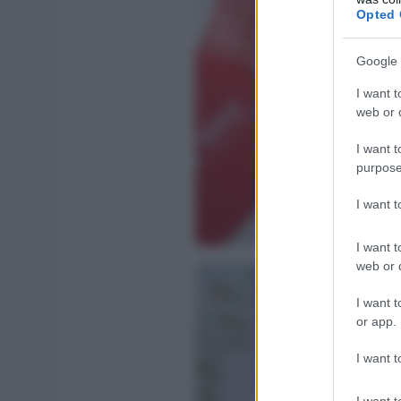
Opted 
Google 
I want t
web or d
I want t
purpose
I want 
I want t
web or d
I want t
or app.
I want t
I want t