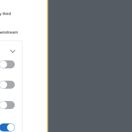
 third
Downstream
er and store
to grant or
ed purposes