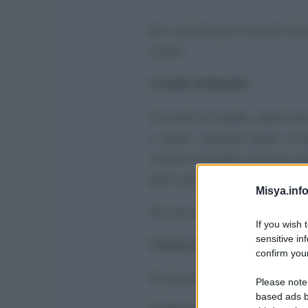
Ecco quindi quali sono gli att
cucina:
Cestello di Bambù
Il cestello di bambù, anche dett
a vapore. Antipasti, primi, seco
cestello di bambù si possono ot
gusto grazie ai sapori sprigiona
Misya.info
Nessun prodotto trovato.
If you wish 
sensitive in
Ciotole in vetro
confirm your
Nessun prodotto trovato.
Please note
based ads b