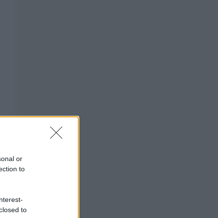
sonal or
ection to
nterest-
closed to