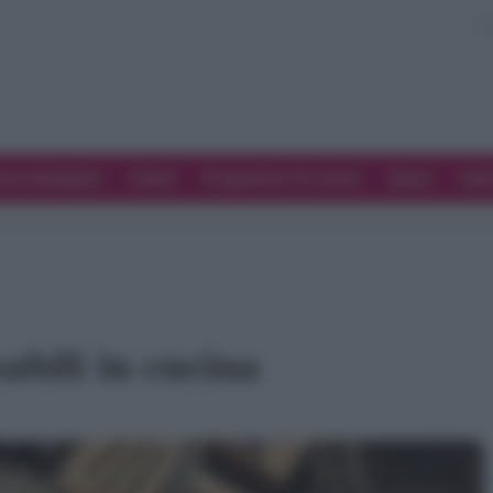
ove Mangiare
Eventi
Programmi di cucina
Spesa
Tren
sabili in cucina