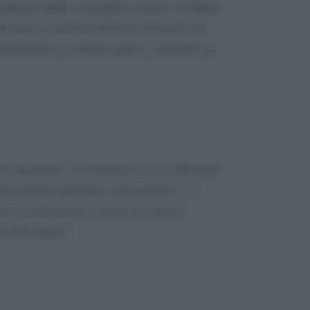
reparare bignè, meringhe, mousse ed infiniti
l’inizio vi risulterà difficile utilizzarla ma
lenamento ci troverete gusto e stupirete voi
n acquistarli. Vi serviranno sia in alluminio
decisamente più belli esteticamente e vi
io ed infarinatura
” prima di versarci
e alla cottura.