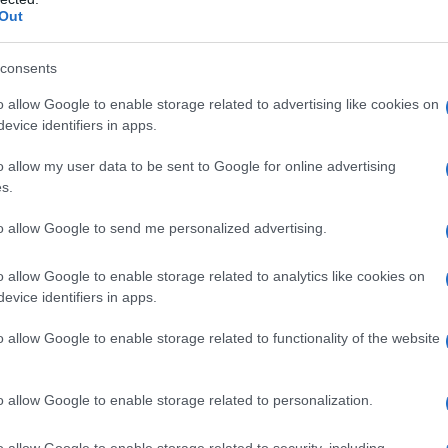
Out
consents
o allow Google to enable storage related to advertising like cookies on
evice identifiers in apps.
o allow my user data to be sent to Google for online advertising
s.
to allow Google to send me personalized advertising.
o allow Google to enable storage related to analytics like cookies on
evice identifiers in apps.
o allow Google to enable storage related to functionality of the website
zione e meglio sarà. Gli stampi a cerniera
 e di tutti gli impasti fragili, inclusi quelli
o allow Google to enable storage related to personalization.
ormali stampi ma con essi si ha la possibilità
e, dopo la cottura, per farla uscire dalla
o allow Google to enable storage related to security, including