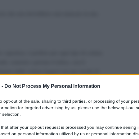
rezzi che non dovrebbero mai mancare in una
o vaporiera, è perfetto per ogni tipo di cottura
ndi, contorni e persino il dolce, con il
tenere delle cotture leggere ma pur ricche di
ti proprio da questo legno.
 -
Do Not Process My Personal Information
to opt-out of the sale, sharing to third parties, or processing of your per
formation for targeted advertising by us, please use the below opt-out s
 selection.
 that after your opt-out request is processed you may continue seeing i
ased on personal information utilized by us or personal information dis