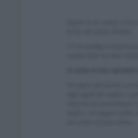
Ognuno di noi, quando si trova a
in base alle proprie abitudini.
C’è chi predilige le preparazio
risultato finale non basta soltan
In cucina servono soprattutto 
Nei negozi specializzati è possi
dagli oggetti più semplici a qu
tralasciare gli ipertecnologici. 
meglio e con maggior facilità, d
più i propri orizzonti culinari.