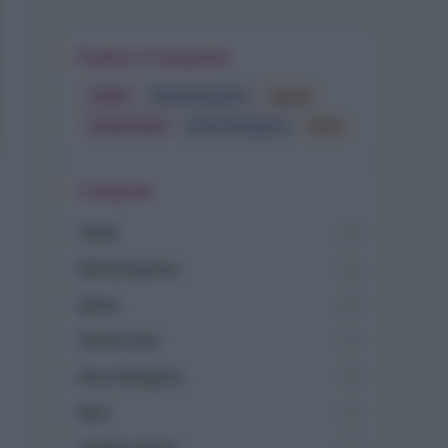
Esplora il magazine
Trend
Alimentazione
Spesa
Travel Food
Dove Mangiare
Bere
Categorie
Trend
955
Alimentazione
768
Spesa
485
Travel Food
275
Dove Mangiare
186
Bere
145