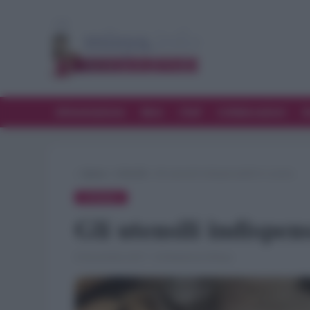
Alimentazione
Bere
Chef
Collaborazioni
D
»
Spesa
»
Utensili
»
Gli utensili indispensabili in cucina
UTENSILI
Gli utensili indispen
8 Novembre 2017 · di Redazione Misya