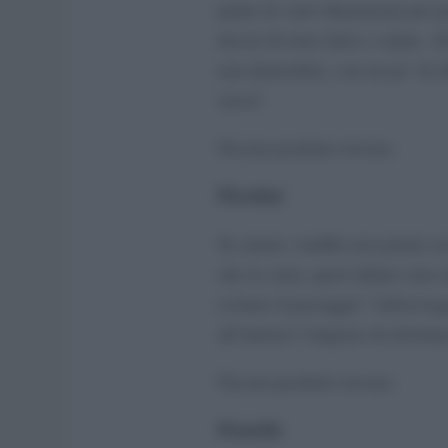
punte di varie dimensioni per p
decori di torte dolci o salate. Al
non demordete, con un po’ di al
stessi!
Nessun prodotto trovato.
Pirottini
Se amate i muffin non potete no
che in carta, quest’ultimi sono 
evitano il passaggio “
imburragg
all’interno l’impasto da destinar
Nessun prodotto trovato.
Pennello