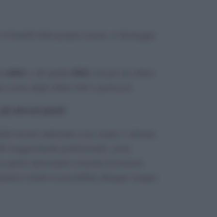
i fornelli della propria cucina, si destreggia
salate
dolci
ni
e chi quelle
, ma per un ottimo
to essere degli ottimi chef o pasticceri.
gli attrezzi giusti!
bile trovare tantissime cose carine e colorate,
elli maggiormente professionali, senza
La giusta attrezzatura consente di lavorare
andoci inoltre la possibilità allargare sempre