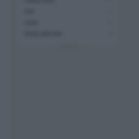
Collaborazioni
113
Chef
101
Eventi
62
Ricette delle feste
49