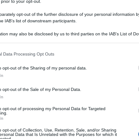
 prior to your opt-out.
rately opt-out of the further disclosure of your personal information by
ti più spesso “
tappetini
”, sono l’alternativa
he IAB’s list of downstream participants.
no utilizzati per foderare teglie e stampi ma
facilità la pasta brisé e la pasta sfoglia. La
tion may also be disclosed by us to third parties on the IAB’s List of 
 that may further disclose it to other third parties.
assoluto quella che possono essere riutilizzati
 that this website/app uses one or more Google services and may gath
ro!
l Data Processing Opt Outs
including but not limited to your visit or usage behaviour. You may click 
 to Google and its third-party tags to use your data for below specifi
o opt-out of the Sharing of my personal data.
ogle consent section.
In
o opt-out of the Sale of my Personal Data.
In
to opt-out of processing my Personal Data for Targeted
ing.
In
o opt-out of Collection, Use, Retention, Sale, and/or Sharing
ersonal Data that Is Unrelated with the Purposes for which it
lected.