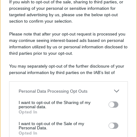
If you wish to opt-out of the sale, sharing to third parties, or
Dove Mangiare
186
processing of your personal or sensitive information for
Bere
145
targeted advertising by us, please use the below opt-out
section to confirm your selection.
Collaborazioni
113
Please note that after your opt-out request is processed you
Chef
101
may continue seeing interest-based ads based on personal
Eventi
62
information utilized by us or personal information disclosed to
third parties prior to your opt-out.
Ricette delle feste
49
You may separately opt-out of the further disclosure of your
personal information by third parties on the IAB’s list of
downstream participants.
Personal Data Processing Opt Outs
This information may also be disclosed by us to third parties
on the IAB’s List of Downstream Participants that may further
I want to opt-out of the Sharing of my
disclose it to other third parties.
personal data.
Opted In
Please note that this website/app uses one or more Google
services and may gather and store information including but
I want to opt-out of the Sale of my
Personal Data.
not limited to your visit or usage behaviour. You may click to
Opted In
grant or deny consent to Google and its third-party tags to