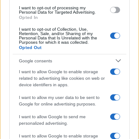
use your data for below specified purposes in below Google
I want to opt-out of processing my
consent section.
Personal Data for Targeted Advertising.
Opted In
I want to opt-out of Collection, Use,
Retention, Sale, and/or Sharing of my
Personal Data that Is Unrelated with the
Purposes for which it was collected.
Opted Out
Segui Misya sui social network
Google consents
I want to allow Google to enable storage
related to advertising like cookies on web or
device identifiers in apps.
Le immagini e le ricette pubblicate sul sito sono di proprietà di Flavia
Imperatore e sono protette dalla legge sul diritto d'autore n. 633/1941 e
I want to allow my user data to be sent to
successive modifiche.
magazine.misya.info
è un sito della Misya S.r.l.
Google for online advertising purposes.
unipersonale – P.IVA 07248321213 – Napoli
Privacy Policy
Cookie Policy
↑ Torna su
I want to allow Google to send me
personalized advertising.
I want to allow Google to enable storage