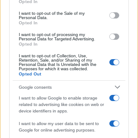
Opted In
Please note that this website/app uses one or more Google
services and may gather and store information including but
I want to opt-out of the Sale of my
Personal Data.
not limited to your visit or usage behaviour. You may click to
Opted In
grant or deny consent to Google and its third-party tags to
use your data for below specified purposes in below Google
I want to opt-out of processing my
consent section.
Personal Data for Targeted Advertising.
Opted In
I want to opt-out of Collection, Use,
Retention, Sale, and/or Sharing of my
Personal Data that Is Unrelated with the
Purposes for which it was collected.
Opted Out
Google consents
I want to allow Google to enable storage
related to advertising like cookies on web or
Segui Misya sui social network
device identifiers in apps.
I want to allow my user data to be sent to
Google for online advertising purposes.