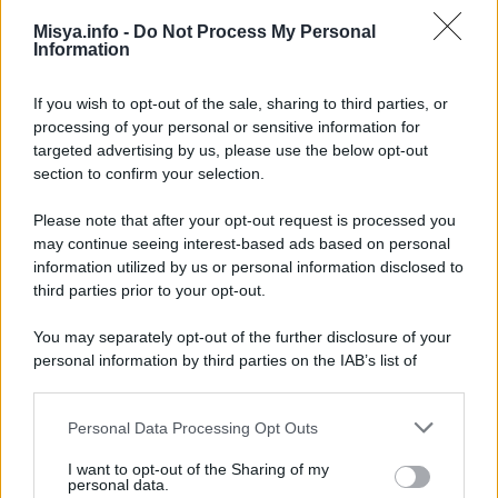
Misya.info -
Do Not Process My Personal
Trend
955
Information
Alimentazione
768
If you wish to opt-out of the sale, sharing to third parties, or
Spesa
485
processing of your personal or sensitive information for
targeted advertising by us, please use the below opt-out
Travel Food
275
section to confirm your selection.
Dove Mangiare
186
Please note that after your opt-out request is processed you
Bere
145
may continue seeing interest-based ads based on personal
information utilized by us or personal information disclosed to
Collaborazioni
113
third parties prior to your opt-out.
Chef
101
You may separately opt-out of the further disclosure of your
Eventi
62
personal information by third parties on the IAB’s list of
downstream participants.
Ricette delle feste
49
Personal Data Processing Opt Outs
This information may also be disclosed by us to third parties
on the IAB’s List of Downstream Participants that may further
I want to opt-out of the Sharing of my
disclose it to other third parties.
personal data.