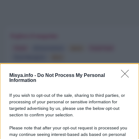
Esplora il magazine
Trend
Alimentazione
Spesa
Travel Food
Dove Mangiare
Bere
Misya.info -
Do Not Process My Personal
Categorie
Information
Trend
955
If you wish to opt-out of the sale, sharing to third parties, or
Alimentazione
768
processing of your personal or sensitive information for
targeted advertising by us, please use the below opt-out
Spesa
485
section to confirm your selection.
Travel Food
275
Please note that after your opt-out request is processed you
may continue seeing interest-based ads based on personal
Dove Mangiare
186