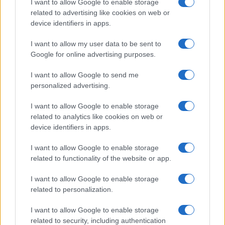
I want to allow Google to enable storage
related to advertising like cookies on web or
device identifiers in apps.
I want to allow my user data to be sent to
Google for online advertising purposes.
Segui Misya sui social network
I want to allow Google to send me
personalized advertising.
I want to allow Google to enable storage
Le immagini e le ricette pubblicate sul sito sono di proprietà di Flavia
related to analytics like cookies on web or
Imperatore e sono protette dalla legge sul diritto d'autore n. 633/1941 e
successive modifiche.
magazine.misya.info
è un sito della Misya S.r.l.
device identifiers in apps.
unipersonale – P.IVA 07248321213 – Napoli
Privacy Policy
Cookie Policy
↑ Torna su
I want to allow Google to enable storage
related to functionality of the website or app.
I want to allow Google to enable storage
related to personalization.
I want to allow Google to enable storage
related to security, including authentication