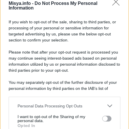
Misya.info -
Do Not Process My Personal
Trend
955
Information
Alimentazione
768
If you wish to opt-out of the sale, sharing to third parties, or
Spesa
485
processing of your personal or sensitive information for
targeted advertising by us, please use the below opt-out
Travel Food
275
section to confirm your selection.
Dove Mangiare
186
Please note that after your opt-out request is processed you
Bere
145
may continue seeing interest-based ads based on personal
information utilized by us or personal information disclosed to
Collaborazioni
113
third parties prior to your opt-out.
Chef
101
You may separately opt-out of the further disclosure of your
Eventi
62
personal information by third parties on the IAB’s list of
downstream participants.
Ricette delle feste
49
Personal Data Processing Opt Outs
This information may also be disclosed by us to third parties
on the IAB’s List of Downstream Participants that may further
I want to opt-out of the Sharing of my
disclose it to other third parties.
personal data.
Opted In
Please note that this website/app uses one or more Google