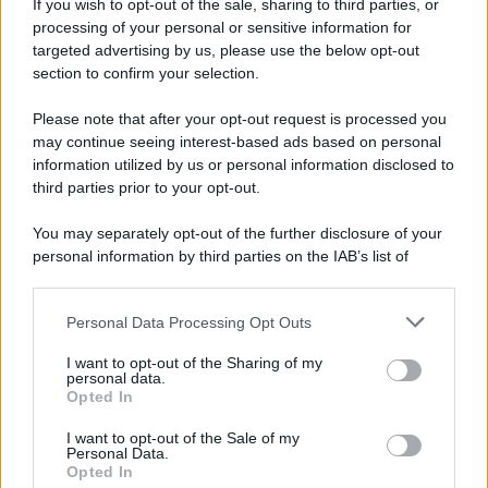
Spesa
485
If you wish to opt-out of the sale, sharing to third parties, or
processing of your personal or sensitive information for
Travel Food
275
targeted advertising by us, please use the below opt-out
section to confirm your selection.
Dove Mangiare
186
Bere
145
Please note that after your opt-out request is processed you
may continue seeing interest-based ads based on personal
Collaborazioni
113
information utilized by us or personal information disclosed to
third parties prior to your opt-out.
Chef
101
You may separately opt-out of the further disclosure of your
Eventi
62
personal information by third parties on the IAB’s list of
Ricette delle feste
49
downstream participants.
Personal Data Processing Opt Outs
This information may also be disclosed by us to third parties
on the IAB’s List of Downstream Participants that may further
I want to opt-out of the Sharing of my
disclose it to other third parties.
personal data.
Opted In
Please note that this website/app uses one or more Google
services and may gather and store information including but
I want to opt-out of the Sale of my
Personal Data.
not limited to your visit or usage behaviour. You may click to
Opted In
grant or deny consent to Google and its third-party tags to