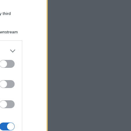
 third
Downstream
er and store
to grant or
ed purposes