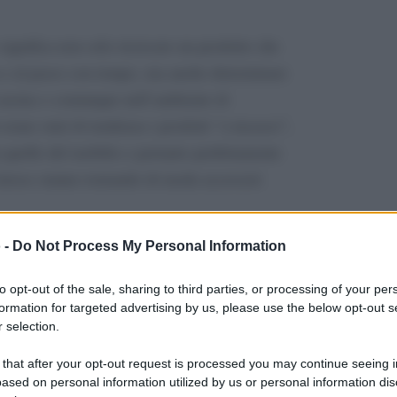
significa non solo ricercare un prodotto che
e al passo con tempo, ma anche determinare
 cucina o comunque nell’ambiente di
 erano stati di tendenza i prodotti “a incasso”,
n quelle del mobilio e pertanto perfettamente
 invece stanno tornando di moda accessori
rni a microonde e tostapane, tra gli altri,
 -
Do Not Process My Personal Information
ato
, ispirate agli anni ’50 e ’60, con linee
to opt-out of the sale, sharing to third parties, or processing of your per
 tonalità forti come il rosa pastello,
formation for targeted advertising by us, please use the below opt-out s
sguardi
che colpiscono immediatamente gli
e
 selection.
elegante e raffinato.
 that after your opt-out request is processed you may continue seeing i
ased on personal information utilized by us or personal information dis