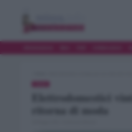
Alimentazione
Bere
Chef
Collaborazioni
D
»
Trend
»
Elettrodomestici vintage: per uno stile retrò ch
TREND
Elettrodomestici vint
ritorna di moda
28 Maggio 2022 · di Gennaro Mancini