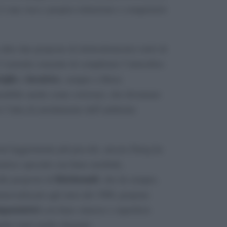
 è una vera e propria istituzione e conquisterà
ltre due proposte di elettrodomestici retrò di
 l’azienda consente di completare l’atmosfera
iglie
lavatrice
e
, sempre a libera
sponibile anche come
sottotop
), che diventano
e l’idea di arredamento dell’ambiente
oni leggermente più piccole, ancora Smeg ha
atrice speciale con linee morbide,
Kitchenaid
lle proposte di
, che da sempre,
ercializzati agli inizi del 1900, propone
mpastatrici
con linee sinuose e superficie
tto retrò molto elegante.