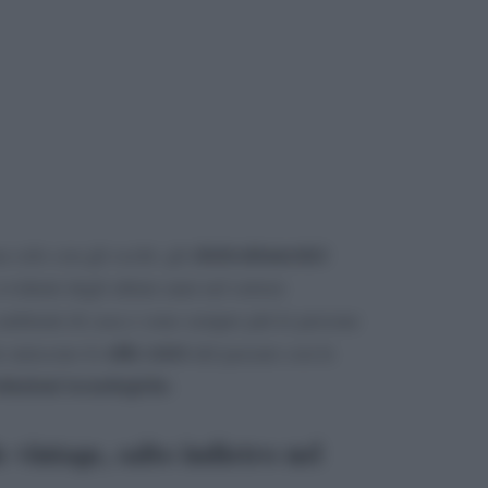
elettrodomestici
a solo con gli occhi: gli
videnti degli ultimi anni nel settore
ambienti di casa e sono sempre più le persone
stile retrò
he uniscono lo
del passato con le
oluzioni tecnologiche
.
e vintage, salto indietro nel