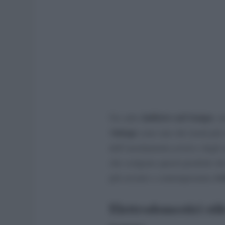
indietro nel tempo
Un salto
, m
vintage
sono uno dei trend più e
dell’arredamento
pratico
degli 
che scelgono questi prodotti c
ev
più recenti e contemporanee
Elettrodomestici stil