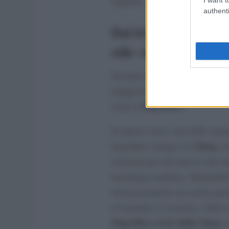
seguenti.
authenti
Dal frigorifero ai for
stile vintage
Iniziamo la nostra panoramica 
maggiore in termini di arredame
frigorifero
come il
.
In questo senso, una delle azie
Smeg
frigoriferi vintage è la
, c
soluzioni per chi ama lo stile d
tecnologia moderna. Disponibili
monocromatiche ma anche partico
ovviamente in versione a libera 
frigorifero retrò della Smeg
co