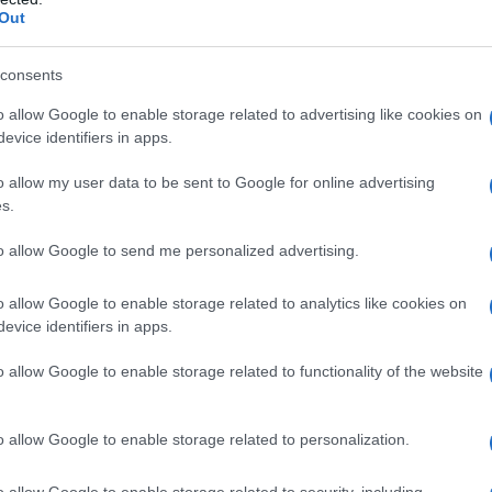
si danno battaglia nella promozione di intere
Out
allo stile retrò
, che a prima vista sembrano
o, ma con la tecnologia del presente, e che si
consents
accessori originali
e chi preferisce
con cui
o allow Google to enable storage related to advertising like cookies on
evice identifiers in apps.
erca idee per un regalo per compleanni o
o allow my user data to be sent to Google for online advertising
s.
 sono accomunati da alcune caratteristiche di
to allow Google to send me personalized advertising.
colorazione
ombate, angoli smussati e e
odelli che negli anni Cinquanta e Sessanta
o allow Google to enable storage related to analytics like cookies on
rsa con maggior intensità nelle case degli
evice identifiers in apps.
co in cui periodo in cui l’Italia è diventata
o allow Google to enable storage related to functionality of the website
design
ndiali per il
. E oggi, grazie aziende
i,
Kitchenaid
ma anche
strizzano gli occhi ai
o allow Google to enable storage related to personalization.
domestici vintage di ogni tipo, come i
o allow Google to enable storage related to security, including