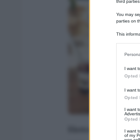
third parties
You may sepa
parties on t
This informa
Participants
Please note
Persona
information 
deny consent
I want t
in below Go
Opted 
I want t
Opted 
I want 
Advertis
Opted 
Elettrodomestici vin
I want t
of my P
was col