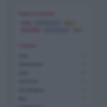
Esplora il magazine
Trend
Alimentazione
Spesa
Travel Food
Dove Mangiare
Bere
Categorie
Trend
955
Alimentazione
768
Spesa
485
Travel Food
275
Dove Mangiare
186
Bere
145