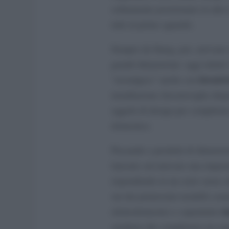
solitamente posizionato in alto)
tutti al primo sguardo.
Sempre da Smeg, poi, arrivano a
grandi dimensione: oggi infatti
lavastov
“nostalgica” anche con
installazione (lavastoviglie di
oggetti di design per completar
domestico.
Passando a prodotti di dimensi
lanciato sul mercato una impast
rispondendo in un certo senso a
sin dai primissimi modelli comm
i
elettrodomestici e soprattutto
smaltata che completano un aspe