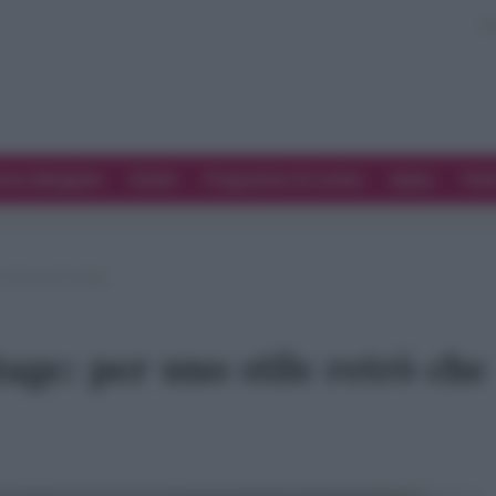
ove Mangiare
Eventi
Programmi di cucina
Spesa
Tren
e ritorna di moda
age: per uno stile retrò che