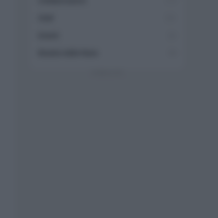
Collaborazioni
113
Chef
101
Eventi
62
Ricette delle feste
49