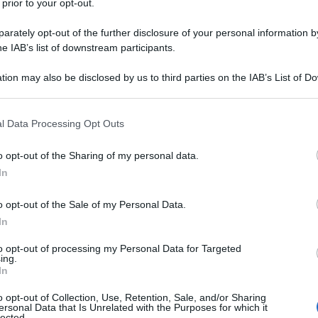
 prior to your opt-out.
rately opt-out of the further disclosure of your personal information by
he IAB’s list of downstream participants.
tion may also be disclosed by us to third parties on the IAB’s List of 
 that may further disclose it to other third parties.
 that this website/app uses one or more Google services and may gath
l Data Processing Opt Outs
including but not limited to your visit or usage behaviour. You may click 
 to Google and its third-party tags to use your data for below specifi
o opt-out of the Sharing of my personal data.
ogle consent section.
In
o opt-out of the Sale of my Personal Data.
In
to opt-out of processing my Personal Data for Targeted
ing.
In
tage, quali sono?
o opt-out of Collection, Use, Retention, Sale, and/or Sharing
ersonal Data that Is Unrelated with the Purposes for which it
lected.