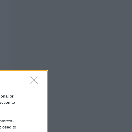
sonal or
ection to
nterest-
closed to