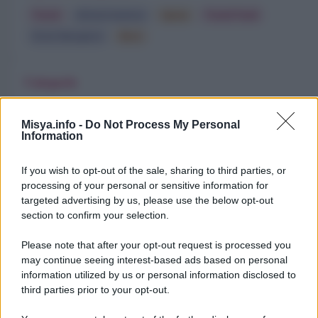
Trend
Alimentazione
Spesa
Travel Food
Dove Mangiare
Bere
Categorie
Trend
955
Misya.info -
Do Not Process My Personal
Information
Alimentazione
768
Spesa
485
If you wish to opt-out of the sale, sharing to third parties, or
processing of your personal or sensitive information for
Travel Food
275
targeted advertising by us, please use the below opt-out
Dove Mangiare
186
section to confirm your selection.
Bere
145
Please note that after your opt-out request is processed you
may continue seeing interest-based ads based on personal
Collaborazioni
113
information utilized by us or personal information disclosed to
Chef
101
third parties prior to your opt-out.
Eventi
62