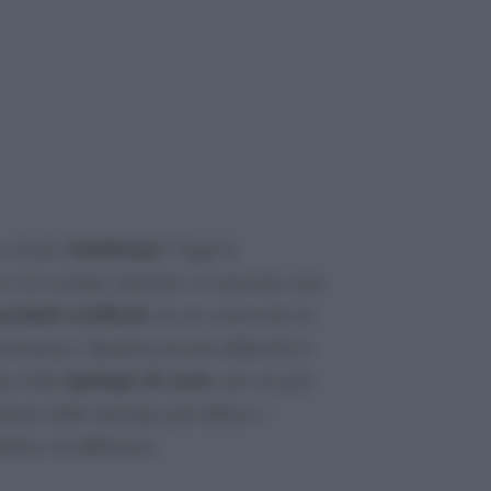
hamburger
or di più,
! Oggi la
 è in costante aumento e le persone sono
prodotti certificati
, di cui conoscono la
provenienza. Qualche piccola difficoltà la
tipologie di carne
ne delle
, per cui può
cune delle tipologie più diffuse e
ietà e le differenze.