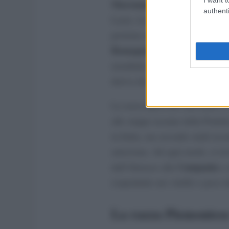
Maremmana
è il nome della ra
authenti
Lazio, la cui carne è caratterizz
proteine e presenza di grassi lim
Romagnola
, oggi considerata u
mondiale, e dalla vicina region
deriva da incroci tra vari sogg
La razza tipica del Sud Italia s
alle steppe ucraine della Podoli
in Italia, ma secondo studi rec
autoctona. Ad ogni modo, si trov
Campania
dall’Abruzzo alla
e 
(soprattutto nei vitelli) e poco l
La razza Piemontese