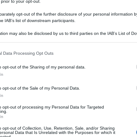
 prior to your opt-out.
ellazione, senza però standard elevanti in
rately opt-out of the further disclosure of your personal information by
fine razze da carne, in cui ci sono alcuni
he IAB’s list of downstream participants.
 livello internazionale.
tion may also be disclosed by us to third parties on the IAB’s List of 
 that may further disclose it to other third parties.
 that this website/app uses one or more Google services and may gath
l Data Processing Opt Outs
including but not limited to your visit or usage behaviour. You may click 
 to Google and its third-party tags to use your data for below specifi
o opt-out of the Sharing of my personal data.
ogle consent section.
In
o opt-out of the Sale of my Personal Data.
In
to opt-out of processing my Personal Data for Targeted
ing.
In
o opt-out of Collection, Use, Retention, Sale, and/or Sharing
ersonal Data that Is Unrelated with the Purposes for which it
lected.