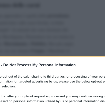
nza delle carni
provenienza
na apprendere è quella della
articolare sulle razze bovine, in Italia
glie” di animali che sono destinati alla
, Marchigiana, Piemontese (in cui rientra la
Maremmana
Podolica
a,
e
. Ben più ampio
l’Angus
re, tra cui citiamo
, l’Hereford, la
e (cui appartiene il
manzo Kobe
) e così via.
 -
Do Not Process My Personal Information
lle razze bovine italiane
to opt-out of the sale, sharing to third parties, or processing of your per
formation for targeted advertising by us, please use the below opt-out s
ine italiane (e non solo) si distinguono in
 selection.
o: abbiamo quindi tipologie da latte (capaci di
 that after your opt-out request is processed you may continue seeing i
a con rendimento di carne non ottimale né per
ased on personal information utilized by us or personal information dis
ti (in grado di essere impiegate sia per la