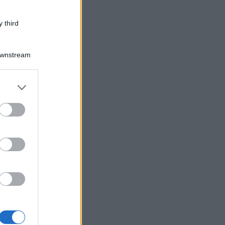
 third
Downstream
er and store
to grant or
ed purposes