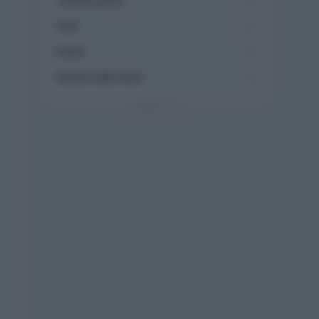
Collaborazioni
113
Chef
101
Eventi
62
Ricette delle feste
49