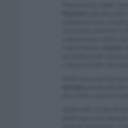
Originariamente a triplice attitu
Piemontese
negli ultimi anni è 
produzione di carne, trovando 
Uno dei tratti caratteristici è la
in dialetto locale si definiva
dla
Fassona
l’odierno Fassone o
: t
per identificare altri animali in
è indicativa al 100% dell’origin
Volendo ancora specificare ques
muscolare
anomale delle fibre 
(fino al 90%), mentre tra le fem
Ad ogni modo, la carne del Fas
quindi magra e poco impattante
gradevole; nelle femmine, in par