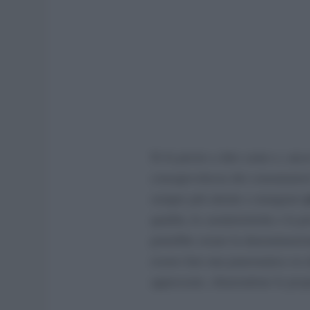
Si fa presto a dire carne o, anc
consapevolezza dei consumatori
sempre più attente a mangiare
qualità, le caratteristiche e la 
potrebbe creare la denominazio
essere fare una panoramica su al
apprezzate, chiarendone le propr