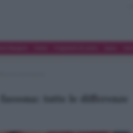
ove Mangiare
Eventi
Programmi di cucina
Spesa
Tren
ifferenze e le provenienze
fassona: tutte le differenze