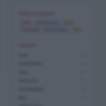
Esplora il magazine
Trend
Alimentazione
Spesa
Travel Food
Dove Mangiare
Bere
Categorie
Trend
955
Alimentazione
768
Spesa
485
Travel Food
275
Dove Mangiare
186
Bere
145