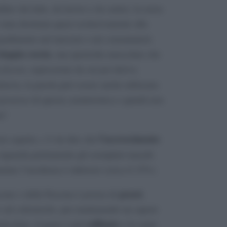
dine (da latte, da lavoro e da carne), la razza
stata destinata quasi esclusivamente alla
gradimento nel mercato e nei consumatori.
doppia coscia
, una ipertrofia muscolare che
 fasson
, espressione da cui poi deriva
uttavia, la parola può essere anche utilizzata
 possesso di questa caratteristica e quindi non
e!
l’accrescimento
to aspetto, c’è da dire che
riguarda prettamente gli esemplari maschi
mine l’incidenza è inferiore (circa il 15%).
grassi
sone o della Fassona è povera di
,
 sul colesterolo, pur mantenendo un sapore
raffinato
ticolare, il gusto è più
e la carne