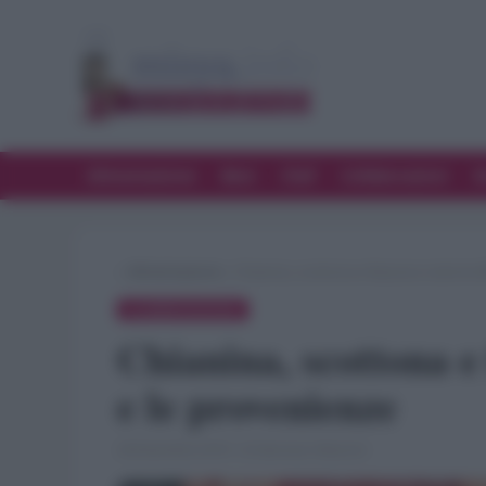
Alimentazione
Bere
Chef
Collaborazioni
D
»
Alimentazione
»
Chianina, scottona e fassona: tutte le d
ALIMENTAZIONE
Chianina, scottona e 
e le provenienze
28 Dicembre 2019 · di Gennaro Mancini