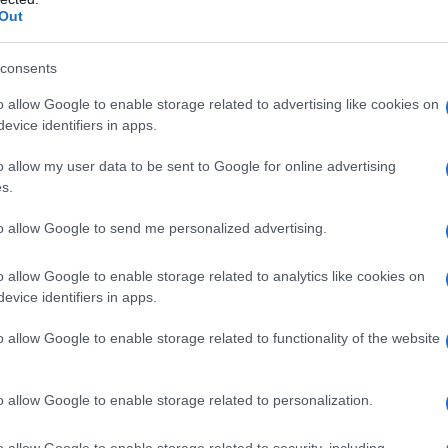
Out
le carni più note al mondo
consents
carne di qualità
e per molti è sinonimo di
:
o allow Google to enable storage related to advertising like cookies on
 antiche, nota già a Etruschi e Romani,
evice identifiers in apps.
Val di Chiana
r la precisione della
, tra
o allow my user data to be sent to Google for online advertising
s.
finezza di
e gustosa, e vanta tenerezza e
to allow Google to send me personalized advertising.
tteristiche organolettiche: tra i tagli più
o allow Google to enable storage related to analytics like cookies on
he alla fiorentina
per far venire l’acquolina
evice identifiers in apps.
 brace!
o allow Google to enable storage related to functionality of the website
ane: marchigiana e podolica
o allow Google to enable storage related to personalization.
 anche altre tre tipologie di bovini:
o allow Google to enable storage related to security, including