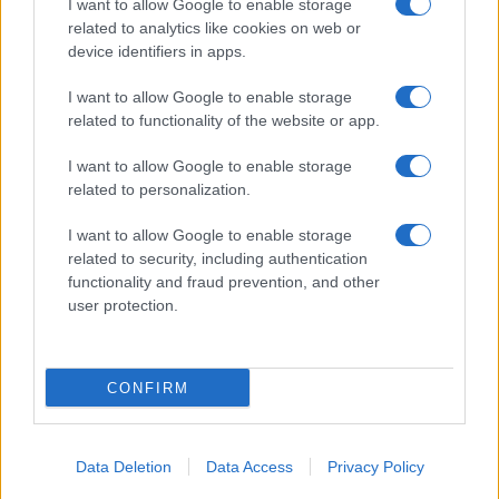
I want to allow Google to enable storage
Imperatore e sono protette dalla legge sul diritto d'autore n. 633/1941 e
related to analytics like cookies on web or
successive modifiche.
magazine.misya.info
è un sito della Misya S.r.l.
device identifiers in apps.
unipersonale – P.IVA 07248321213 – Napoli
Privacy Policy
Cookie Policy
↑ Torna su
I want to allow Google to enable storage
related to functionality of the website or app.
I want to allow Google to enable storage
related to personalization.
I want to allow Google to enable storage
related to security, including authentication
functionality and fraud prevention, and other
user protection.
CONFIRM
Data Deletion
Data Access
Privacy Policy