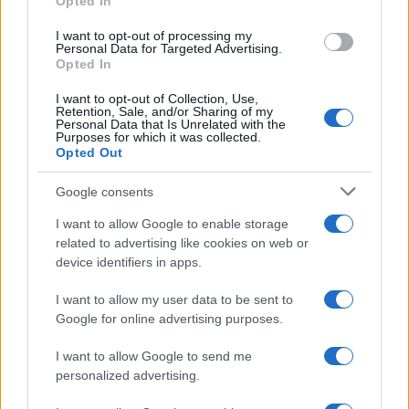
Opted In
grant or deny consent to Google and its third-party tags to
use your data for below specified purposes in below Google
I want to opt-out of processing my
consent section.
Personal Data for Targeted Advertising.
Opted In
I want to opt-out of Collection, Use,
Retention, Sale, and/or Sharing of my
Personal Data that Is Unrelated with the
Purposes for which it was collected.
Opted Out
Google consents
I want to allow Google to enable storage
related to advertising like cookies on web or
device identifiers in apps.
I want to allow my user data to be sent to
Segui Misya sui social network
Google for online advertising purposes.
I want to allow Google to send me
personalized advertising.
Le immagini e le ricette pubblicate sul sito sono di proprietà di Flavia