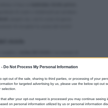
tantissime ricette povere
italiana si basa su
,
gredienti di scarto e rielaborarli per produrre
denti
: proprio ora, con le scorie di questa
omento di riscoprire la cucina del riciclo!
el riciclo
cucina del riciclo
e semplice,
è un insieme di
permettono di trasformare avanzi di ogni tipo
ne
verdure
latticini
pesce
alle
, dai
al
– in
 -
Do Not Process My Personal Information
mente nuovi e ancora più buoni e saporiti
to opt-out of the sale, sharing to third parties, or processing of your per
formation for targeted advertising by us, please use the below opt-out s
 selection.
essità virtù” aggiungendo un tocco di
nuove ricette gustose a costo zero
 that after your opt-out request is processed you may continue seeing i
lizzare
.
ased on personal information utilized by us or personal information dis