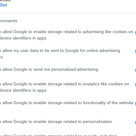
povera
a spesso definito “
”, anche se
Out
l sapore dei piatti! – usa frequentemente
consents
zato o scarti riciclati
, sapientemente
pette, torte salate o frittate
o allow Google to enable storage related to advertising like cookies on
(anche di pasta)
evice identifiers in apps.
ridurre gli
ossibili di come si possano
n “riciclo creativo” anche di parti meno
o allow my user data to be sent to Google for online advertising
s.
dure o le croste di parmigiano
(che
 o la classica pasta e patate alla napoletana)
to allow Google to send me personalized advertising.
ripetiamo spesso, la sfida che il mondo
o allow Google to enable storage related to analytics like cookies on
evice identifiers in apps.
plesso deve affrontare in questo momento a
pria “missione” che riguarda in modo
o allow Google to enable storage related to functionality of the website
ettono ai fornelli, da quelli della cucina
 che è diventata la cifra stilistica e filosofica
o allow Google to enable storage related to personalization.
temporanei,
Massimo Bottura
.
o allow Google to enable storage related to security, including