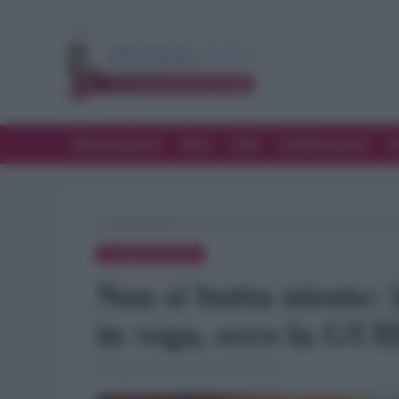
Alimentazione
Bere
Chef
Collaborazioni
D
»
Alimentazione
»
Non si butta niente: la cucina del ricic
ALIMENTAZIONE
Non si butta niente: 
in voga, ecco la GU
15 Aprile 2020 · di Gennaro Mancini