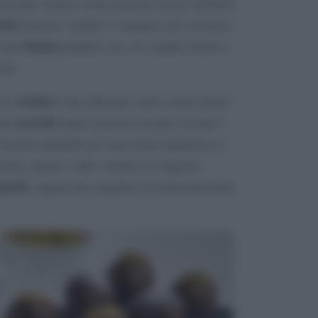
a fare: lische e teste possono essere sfruttati
tti
di pesce, mentre il carapace dei crostacei
bisque
e una
perfetta con cui condire risotti o
ola.
verdure
 le
(che abbiamo citato come fattore
carciofi
dei
danno un tocco in più a risotti e
lasciati ammollo per una tisana depurativa e
rote, patate o altre verdure di stagione
etale
, magari da congelare in mono-porzioni