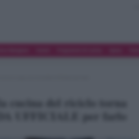
ove Mangiare
Eventi
Programmi di cucina
Spesa
Tren
lo torna in voga, ecco la GUIDA UFFICIALE per farlo
la cucina del riciclo torna
IDA UFFICIALE per farlo