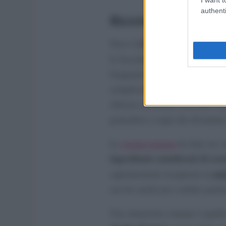
authenti
Riciclo creativo in c
Non è difficile preparare ricette
le facciamo senza neppure aver
frequente e in questa categoria 
riso al salto
semplicemente il
,
sfiziosa crosticina croccante sul
pomodoro o ragù che diventano 
La
cucina romana
ha fatto un v
ingredienti considerati di sca
paj
sapientemente recuperati in
servire anche per condire panini
Una situazione comune è quella 