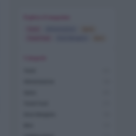
Esplora il magazine
Trend
Alimentazione
Spesa
Travel Food
Dove Mangiare
Bere
Categorie
Trend
955
Alimentazione
768
Spesa
485
Travel Food
275
Dove Mangiare
186
Bere
145