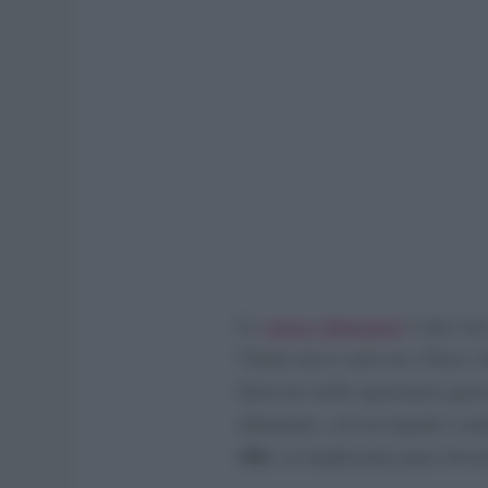
Lo
spreco alimentare
è una vera
l’Italia non è certo tra i Paesi 
finiscono nella spazzatura quas
alimentari, con un impatto com
cibo
, in larghissima parte dovut