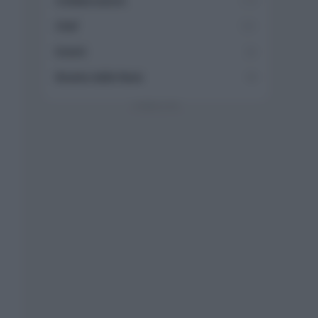
Collaborazioni
113
Chef
101
Eventi
62
Ricette delle feste
49