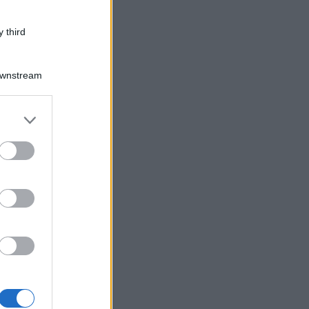
 third
Downstream
er and store
to grant or
ed purposes