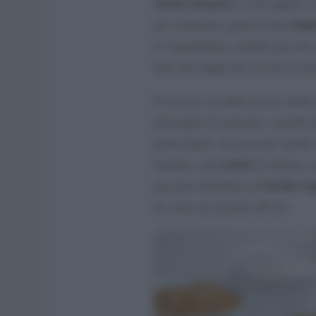
ricette di pesce
e non sapere cos
fume
per realizzare gustosissimi
è l’ingrediente centrale per far
fare una zuppa da servire in tav
E trovano un utile riciclo anche
principale di sprechi): i gambi 
primi piatti, ma possono anche 
scarti
benefica; gli
di sedano, ca
brodo veg
possono diventare un
da avere poi pronte all’uso.