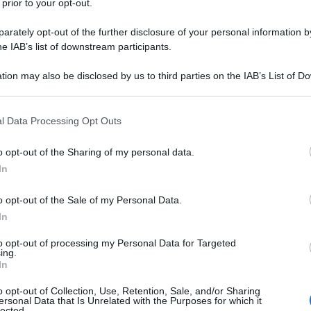
 prior to your opt-out.
rately opt-out of the further disclosure of your personal information by
he IAB’s list of downstream participants.
tion may also be disclosed by us to third parties on the IAB’s List of 
 that may further disclose it to other third parties.
 that this website/app uses one or more Google services and may gath
l Data Processing Opt Outs
including but not limited to your visit or usage behaviour. You may click 
 to Google and its third-party tags to use your data for below specifi
o opt-out of the Sharing of my personal data.
ogle consent section.
In
o opt-out of the Sale of my Personal Data.
In
to opt-out of processing my Personal Data for Targeted
ing.
In
lla cucina italiana
o opt-out of Collection, Use, Retention, Sale, and/or Sharing
ersonal Data that Is Unrelated with the Purposes for which it
lected.