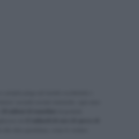
 e propria piaga nel mondo occidentale e
virtuosi: secondo recenti statistiche, ogni anno
20 milioni di tonnellate
i
di prodotti
15 miliardi di euro di spreco di
plessivo di
i alla sfera quotidiana, come le verdure.