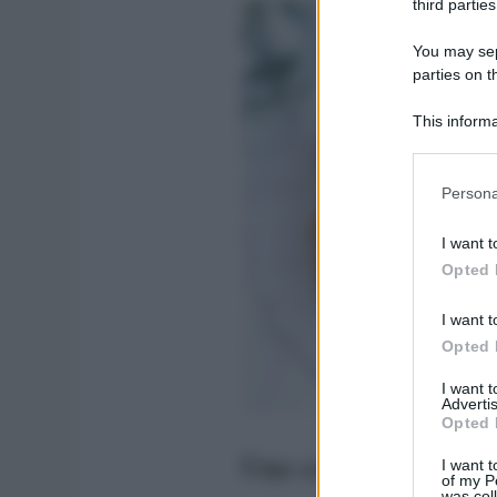
third parties
You may sepa
parties on t
This informa
Participants
Please note
Persona
information 
deny consent
I want t
in below Go
Opted 
I want t
Opted 
I want 
Advertis
Opted 
Una caratteristica de
I want t
of my P
was col