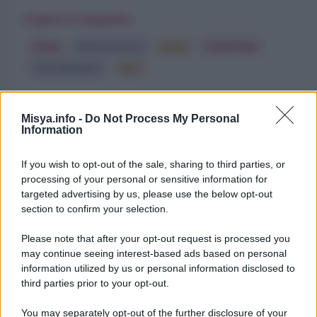
Esplora il magazine
Trend
Alimentazione
Spesa
Travel Food
Dove Mangiare
Bere
Categorie
Misya.info -
Do Not Process My Personal
Information
Trend
955
If you wish to opt-out of the sale, sharing to third parties, or
Alimentazione
768
processing of your personal or sensitive information for
Spesa
485
targeted advertising by us, please use the below opt-out
section to confirm your selection.
Travel Food
275
Please note that after your opt-out request is processed you
Dove Mangiare
186
may continue seeing interest-based ads based on personal
information utilized by us or personal information disclosed to
Bere
145
third parties prior to your opt-out.
Collaborazioni
113
You may separately opt-out of the further disclosure of your