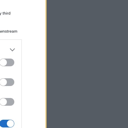
 third
Downstream
er and store
to grant or
ed purposes