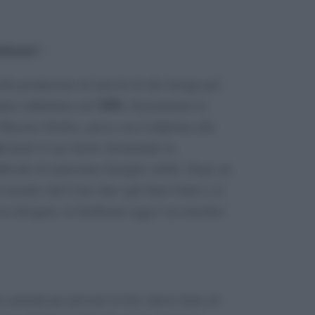
mbonet
?
ella produzione di articoli di alto design per
1856
ndata addirittura nel
. Sicuramente la
 Maestro Orefice, preso con il diploma alle
t
iniziò il suo lavoro diventando in
ficiale di tantissime famiglie nobili. Dopo un
il mondo (dal Cairo fino agli Stati Uniti) e le
osi designer, la Sambonet oggi è un marchio
ta azienda per provare la loro nuova linea di