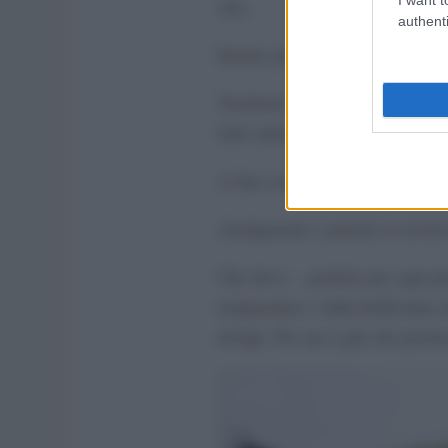
olio.
authenti
Intanto pulite accuratamente le v
Trasferite tutti gli ingredienti 
farli saltare!
A fine cottura aggiungete il cur
Amalgamate e portate in tavola l
Che dirvi… perfetta per ogni pre
temperature e dalla bellissima r
design. Per me è più che promo