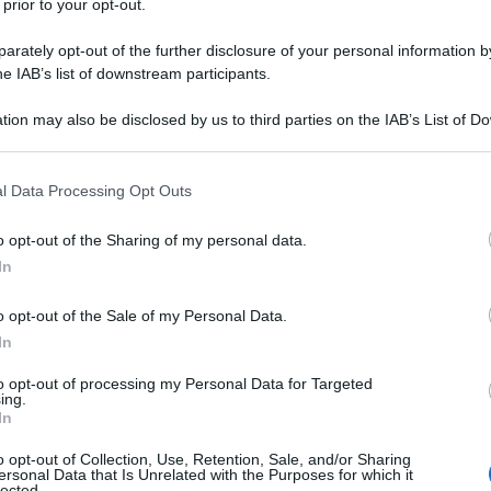
 prior to your opt-out.
rately opt-out of the further disclosure of your personal information by
he IAB’s list of downstream participants.
tion may also be disclosed by us to third parties on the IAB’s List of 
 that may further disclose it to other third parties.
 that this website/app uses one or more Google services and may gath
l Data Processing Opt Outs
including but not limited to your visit or usage behaviour. You may click 
 to Google and its third-party tags to use your data for below specifi
o opt-out of the Sharing of my personal data.
ogle consent section.
In
to è che la Spadella Wok mi è sembrata
o opt-out of the Sale of my Personal Data.
 a induzione, cosa da non sottovalutare
In
ratta di dover far saltare i cibi.
to opt-out of processing my Personal Data for Targeted
ing.
In
o opt-out of Collection, Use, Retention, Sale, and/or Sharing
ersonal Data that Is Unrelated with the Purposes for which it
estare la Spadella Wok:
lected.