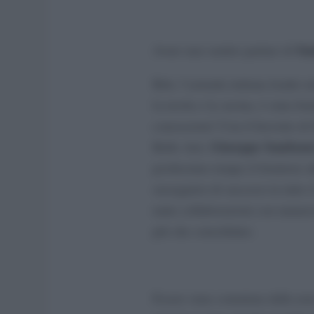
Sa
Avete mai sentito parlare di
Beh, l’azienda italiana leader n
la tavola e la cucina, è stata fo
conoscerete! Con il brevetto di
Giuseppe Sambone
Belle Arti,
pochissimo tempo il fornitore uf
susseguirsi di successi in tutto 
tante collaborazioni con numer
più che consolidato.
Essere stata contattata dalla no