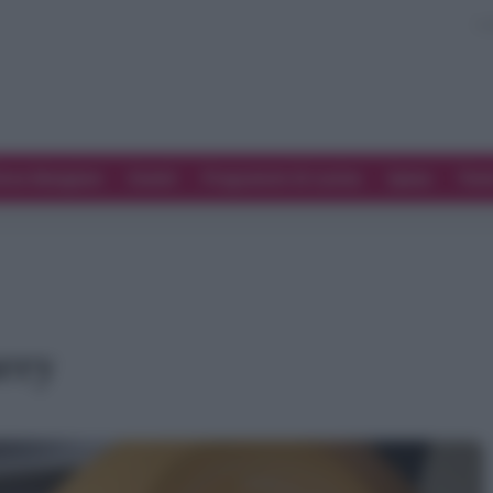
ove Mangiare
Eventi
Programmi di cucina
Spesa
Tren
urry