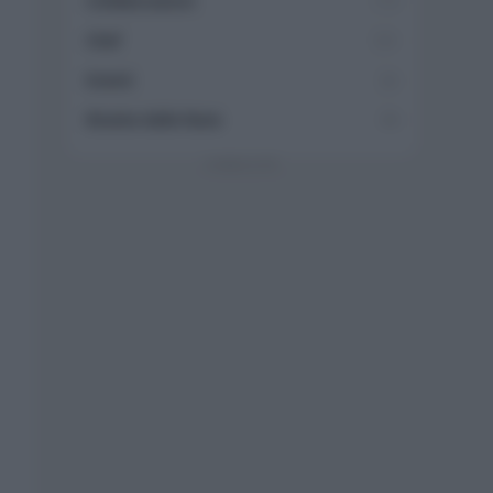
Collaborazioni
113
Chef
101
Eventi
62
Ricette delle feste
49