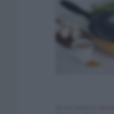
Ah, quasi dimenticavo!
Qui
pote