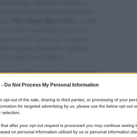
simo privilegio. Quando mi è arrivata in
maginavo neppure lontanamente che fosse
1965 Vintage Quarzo Nero
inea “
” e, come
 ed i colori di una volta per un salto nel
ria cucina! Il “quarzo nero” è invece un
ativo che aiuta ad aumentare l’efficienza
il risultato finale del piatto.
rraneo a quelle del lontano Oriente, qualsiasi
a con una cottura lenta e costante che con
 -
Do Not Process My Personal Information
rambi i casi il risultato sarò sorprendente!
to opt-out of the sale, sharing to third parties, or processing of your per
formation for targeted advertising by us, please use the below opt-out s
 selection.
 that after your opt-out request is processed you may continue seeing i
ased on personal information utilized by us or personal information dis