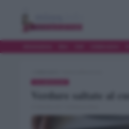
Alimentazione
Bere
Chef
Collaborazioni
D
»
Collaborazioni
»
Verdure saltate al curry
COLLABORAZIONI
Verdure saltate al c
27 Settembre 2017 · di Redazione Misya