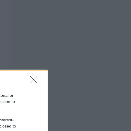
sonal or
ection to
nterest-
closed to