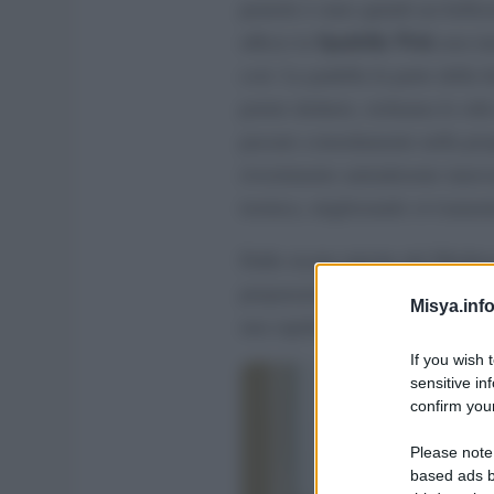
pentole è stato quindi un bellis
Spadella Wok
ufficio la
non im
così. La padella fa parte della l
potete dedurre, richiama lo stile
passato comodamente nella prop
rivestimento antiaderente innov
termica, migliorando ovviamente 
Dalle ricette tipiche del Medite
preparazione può essere fatta si
Misya.info
una rapida a fiamma alta, in ent
If you wish 
sensitive in
confirm your
Please note
based ads b