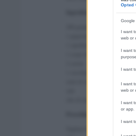
Opted 
Ingredienti per 4 persone
Google 
200 grammi di funghi champig
I want t
1 peperone
web or d
1 cipollotto
I want t
1 cespo di indivia
purpose
2 carote
I want 
1 cucchiaino di curry
semi di sesamo
I want t
sale
web or d
olio di semi
I want t
or app.
Procedimento
I want t
Tagliate finemente il cipollotto
I want t