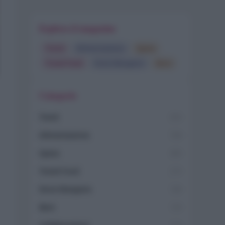
Esplora il magazine
Trend
Alimentazione
Spesa
Travel Food
Dove Mangiare
Bere
Categorie
Trend
955
Alimentazione
768
Spesa
485
Travel Food
275
Dove Mangiare
186
Bere
145