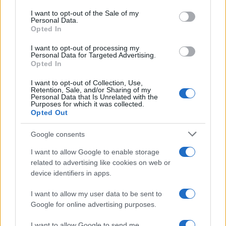
services and may gather and store information including but
I want to opt-out of the Sale of my
Personal Data.
not limited to your visit or usage behaviour. You may click to
Opted In
grant or deny consent to Google and its third-party tags to
use your data for below specified purposes in below Google
I want to opt-out of processing my
consent section.
Personal Data for Targeted Advertising.
Opted In
I want to opt-out of Collection, Use,
Retention, Sale, and/or Sharing of my
Personal Data that Is Unrelated with the
Purposes for which it was collected.
Opted Out
Google consents
I want to allow Google to enable storage
related to advertising like cookies on web or
device identifiers in apps.
Segui Misya sui social network
I want to allow my user data to be sent to
Google for online advertising purposes.
I want to allow Google to send me