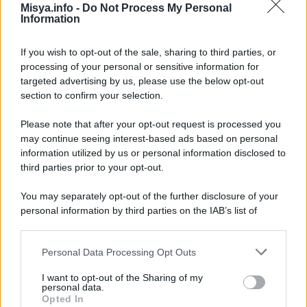
Misya.info -
Do Not Process My Personal
Information
Trend
955
Alimentazione
768
If you wish to opt-out of the sale, sharing to third parties, or
processing of your personal or sensitive information for
Spesa
485
targeted advertising by us, please use the below opt-out
section to confirm your selection.
Travel Food
275
Dove Mangiare
186
Please note that after your opt-out request is processed you
may continue seeing interest-based ads based on personal
Bere
145
information utilized by us or personal information disclosed to
third parties prior to your opt-out.
Collaborazioni
113
Chef
101
You may separately opt-out of the further disclosure of your
personal information by third parties on the IAB’s list of
Eventi
62
downstream participants.
Ricette delle feste
49
Personal Data Processing Opt Outs
This information may also be disclosed by us to third parties
on the IAB’s List of Downstream Participants that may further
I want to opt-out of the Sharing of my
disclose it to other third parties.
personal data.
Opted In
Please note that this website/app uses one or more Google