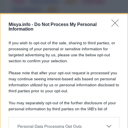
Trend
Alimentazione
Spesa
Travel Food
Dove Mangiare
Bere
Misya.info -
Do Not Process My Personal
Categorie
Information
Trend
955
If you wish to opt-out of the sale, sharing to third parties, or
processing of your personal or sensitive information for
Alimentazione
768
targeted advertising by us, please use the below opt-out
Spesa
485
section to confirm your selection.
Travel Food
275
Please note that after your opt-out request is processed you
may continue seeing interest-based ads based on personal
Dove Mangiare
186
information utilized by us or personal information disclosed to
third parties prior to your opt-out.
Bere
145
Collaborazioni
113
You may separately opt-out of the further disclosure of your
personal information by third parties on the IAB’s list of
Chef
101
downstream participants.
Eventi
62
Personal Data Processing Opt Outs
This information may also be disclosed by us to third parties