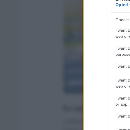
Opted 
Google 
I want t
web or d
I want t
purpose
I want 
I want t
web or d
I want t
or app.
Le caratteristiche c
I want t
A differenziare le acque è la lor
bottiglia questo elemento com
I want t