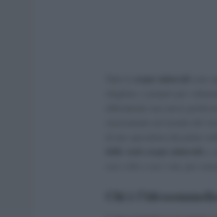
acque minerali
Tutte le
sono ug
sbagliato, e proprio per valutar
diffondendo una nuova professi
storicamente nel mondo del vin
di uno specialista dal palato raf
delle varie acque minerali
e, a
con i cibi e con i vini, per cons
Chi è l’idrosommeli