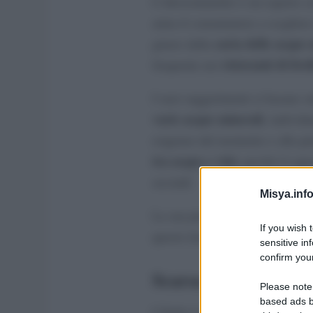
L’idrosommelier è un esperto c
aiuta il consumatore a sceglier
carta delle acque 
giusto dalla
ristoranti di live
frequente nei
I suoi suggerimenti si basano s
varie acque minerali
, individu
esigenze del momento e alla pi
tra acque e vini
, perché il sap
secondi.
Misya.info
La sua professionalità è riconos
If you wish 
stipendio
questo lavoro lo
possa
sensitive in
confirm your
Scarsa attenzione al
Please note
based ads b
L’Italia è il Paese al mondo ch