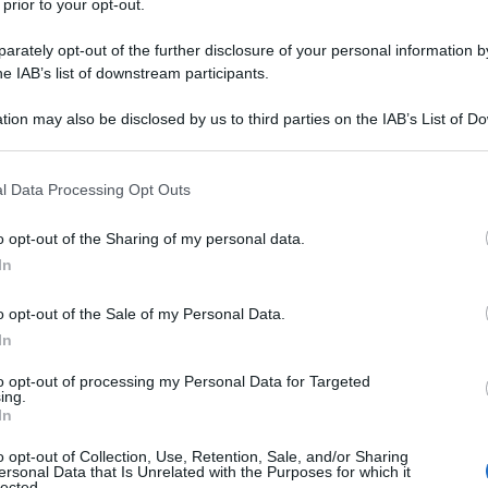
 prior to your opt-out.
ri a testa; inoltre, con tutte le sue sorgenti è
rately opt-out of the further disclosure of your personal information by
tori mondiali di acqua minerale.
he IAB’s list of downstream participants.
on possiamo definirci un popolo di
tion may also be disclosed by us to third parties on the IAB’s List of 
 that may further disclose it to other third parties.
pesso ne ignoriamo le caratteristiche e non
specifiche peculiarità
alle
.
 that this website/app uses one or more Google services and may gath
l Data Processing Opt Outs
including but not limited to your visit or usage behaviour. You may click 
 to Google and its third-party tags to use your data for below specifi
destinata
o si tratta di acqua
o opt-out of the Sharing of my personal data.
ogle consent section.
to che ci preoccupa (e a ragione) è che sia
In
distinzione
o fare una
tra acqua naturale
o opt-out of the Sale of my Personal Data.
In
to opt-out of processing my Personal Data for Targeted
ing.
In
o opt-out of Collection, Use, Retention, Sale, and/or Sharing
ersonal Data that Is Unrelated with the Purposes for which it
lected.