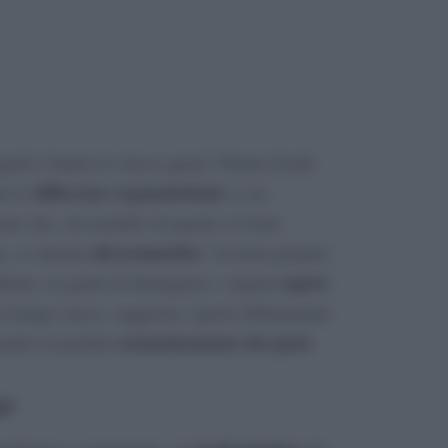
uali e hanno lo stesso gusto? Niente di più
differenze organolettiche
ne le
si sta
one che, sul modello di quanto avviene
idrosommelier
o, si chiama
. Si tratta proprio
sapori
finato, in grado di distinguere i singoli
l tempo stesso, suggerire i giusti abbinamenti
armonizzazione dei gusti
entire la perfetta
.
er