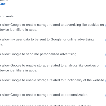
Out
consents
o allow Google to enable storage related to advertising like cookies on
evice identifiers in apps.
o allow my user data to be sent to Google for online advertising
s.
to allow Google to send me personalized advertising.
o allow Google to enable storage related to analytics like cookies on
evice identifiers in apps.
o allow Google to enable storage related to functionality of the website
he differenziano le acque
o allow Google to enable storage related to personalization.
o stessa origine, perché prima di finire in
percorso idrogeologico unico
pie un
che ne
o allow Google to enable storage related to security, including