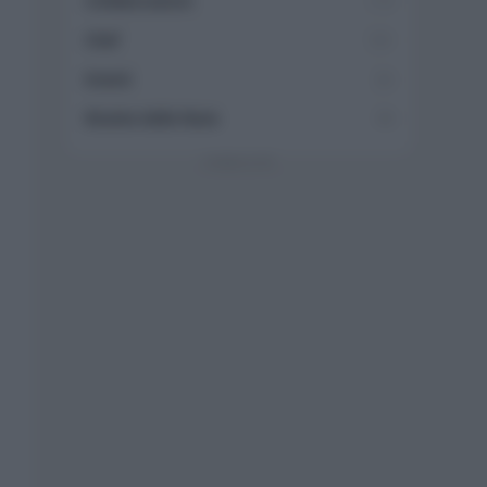
Collaborazioni
113
Chef
101
Eventi
62
Ricette delle feste
49