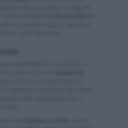
stazione, uniti a una sapiente e consapevole
l’acqua più adatta al
no capaci di individuare
matori a cui prestano supporto, oltre che di
saltano i sapori delle pietanze.
 acque
cqua, né quelle alimentari sono insapori e
tipologie più
te di scoprire quali sono le
anza o un vino per esaltarne il gusto, e
di accompagnare il consumatore alla scoperta
ll’acqua e delle caratteristiche fisiche e
 di senso.
esperienza sensoriale
acqua è una
, che può