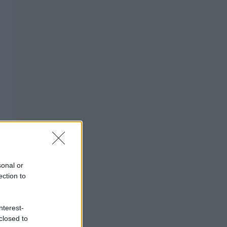
sonal or
ection to
nterest-
closed to