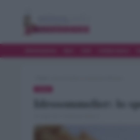
Alimentazione
Bere
Chef
Collaborazioni
D
»
Trend
»
Idrosommelier: lo specialista dell’acqua
TREND
Idrosommelier: lo sp
23 Luglio 2021 · di Gennaro Mancini