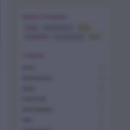
Esplora il magazine
Trend
Alimentazione
Spesa
Travel Food
Dove Mangiare
Bere
Categorie
Trend
955
Alimentazione
768
Spesa
485
Travel Food
275
Dove Mangiare
186
Bere
145