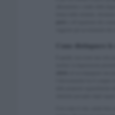
allenamento e studio della degu
lettura delle etichette, diventa
gusto
e all’organismo dei consu
suggerire gli accostamenti che e
Come distinguere le
E quindi, non esiste una sola a
inodori: la degustazione permet
adatte
ad accompagnare una piet
l’idrosommelier ha il compito 
delle proprietà organolettiche de
chimiche percepite dagli organi
Così come il vino, anche bere 