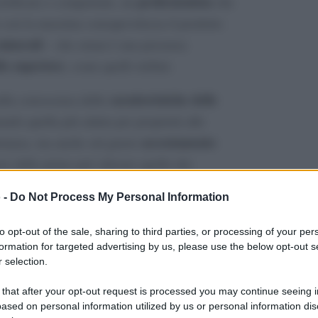
professionista
ertificato e competente, un
che
e con la massima consapevolezza il prodotto
minerali
– che ormai è una presenza
llo superiore
, come quelli stellati.
caratteristiche delle
ulla conoscenza delle
ando quella più adatta per proprietà alle
accostamento
etanza, ma anche sul giusto
ore delle prime può alterare quello dei
 -
Do Not Process My Personal Information
ciuta e ben retribuita, e si stima che per
to opt-out of the sale, sharing to third parties, or processing of your per
 giungere anche ai 100.000 euro l’anno.
formation for targeted advertising by us, please use the below opt-out s
 selection.
l’acqua
 that after your opt-out request is processed you may continue seeing i
ased on personal information utilized by us or personal information dis
e consuma la maggior quantità di acqua