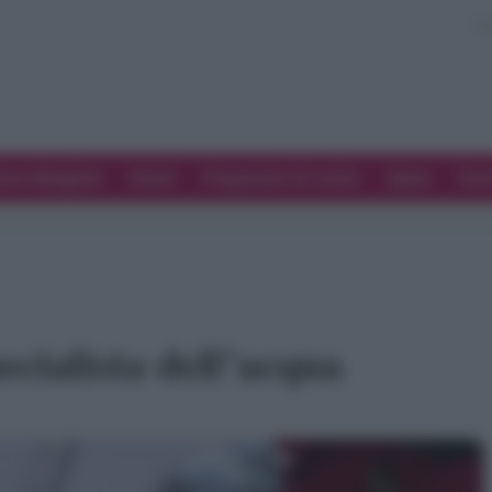
ove Mangiare
Eventi
Programmi di cucina
Spesa
Tren
ecialista dell’acqua