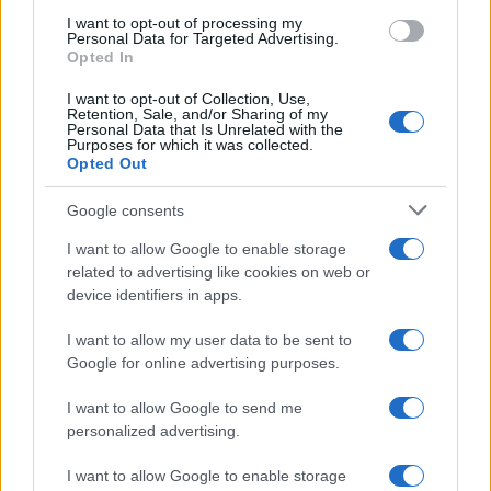
use your data for below specified purposes in below Google
I want to opt-out of processing my
consent section.
Personal Data for Targeted Advertising.
Opted In
I want to opt-out of Collection, Use,
Retention, Sale, and/or Sharing of my
Personal Data that Is Unrelated with the
Purposes for which it was collected.
Opted Out
Google consents
I want to allow Google to enable storage
related to advertising like cookies on web or
device identifiers in apps.
Segui Misya sui social network
I want to allow my user data to be sent to
Google for online advertising purposes.
I want to allow Google to send me
Le immagini e le ricette pubblicate sul sito sono di proprietà di Flavia
personalized advertising.
Imperatore e sono protette dalla legge sul diritto d'autore n. 633/1941 e
successive modifiche.
magazine.misya.info
è un sito della Misya S.r.l.
I want to allow Google to enable storage
unipersonale – P.IVA 07248321213 – Napoli