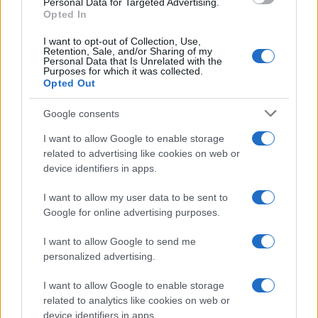
Personal Data for Targeted Advertising.
Opted In
I want to opt-out of Collection, Use,
Retention, Sale, and/or Sharing of my
Personal Data that Is Unrelated with the
Purposes for which it was collected.
Opted Out
Google consents
I want to allow Google to enable storage
related to advertising like cookies on web or
device identifiers in apps.
I want to allow my user data to be sent to
Google for online advertising purposes.
I want to allow Google to send me
Segui Misya sui social network
personalized advertising.
I want to allow Google to enable storage
related to analytics like cookies on web or
device identifiers in apps.