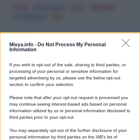
Trend
Alimentazione
Spesa
Travel Food
Dove Mangiare
Bere
Categorie
Misya.info -
Do Not Process My Personal
Information
Trend
955
Alimentazione
768
If you wish to opt-out of the sale, sharing to third parties, or
processing of your personal or sensitive information for
Spesa
485
targeted advertising by us, please use the below opt-out
Travel Food
275
section to confirm your selection.
Dove Mangiare
186
Please note that after your opt-out request is processed you
may continue seeing interest-based ads based on personal
Bere
145
information utilized by us or personal information disclosed to
Collaborazioni
113
third parties prior to your opt-out.
Chef
101
You may separately opt-out of the further disclosure of your
personal information by third parties on the IAB’s list of