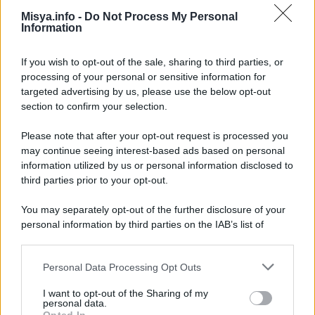
Misya.info -
Do Not Process My Personal
Trend
955
Information
Alimentazione
768
If you wish to opt-out of the sale, sharing to third parties, or
Spesa
485
processing of your personal or sensitive information for
targeted advertising by us, please use the below opt-out
Travel Food
275
section to confirm your selection.
Dove Mangiare
186
Please note that after your opt-out request is processed you
Bere
145
may continue seeing interest-based ads based on personal
information utilized by us or personal information disclosed to
Collaborazioni
113
third parties prior to your opt-out.
Chef
101
You may separately opt-out of the further disclosure of your
Eventi
62
personal information by third parties on the IAB’s list of
downstream participants.
Ricette delle feste
49
Personal Data Processing Opt Outs
This information may also be disclosed by us to third parties
on the IAB’s List of Downstream Participants that may further
I want to opt-out of the Sharing of my
disclose it to other third parties.
personal data.