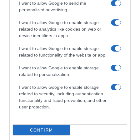
I want to allow Google to send me
Le immagini e le ricette pubblicate sul sito sono di proprietà di Flavia
personalized advertising.
Imperatore e sono protette dalla legge sul diritto d'autore n. 633/1941 e
successive modifiche.
magazine.misya.info
è un sito della Misya S.r.l.
unipersonale – P.IVA 07248321213 – Napoli
I want to allow Google to enable storage
Privacy Policy
Cookie Policy
↑ Torna su
related to analytics like cookies on web or
device identifiers in apps.
I want to allow Google to enable storage
related to functionality of the website or app.
I want to allow Google to enable storage
related to personalization.
I want to allow Google to enable storage
related to security, including authentication
functionality and fraud prevention, and other
user protection.
CONFIRM