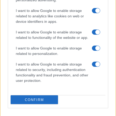
personalized advertising.
I want to allow Google to enable storage
related to analytics like cookies on web or
device identifiers in apps.
I want to allow Google to enable storage
related to functionality of the website or app.
I want to allow Google to enable storage
related to personalization.
I want to allow Google to enable storage
related to security, including authentication
functionality and fraud prevention, and other
user protection.
CONFIRM