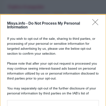
Esplora il magazine
Trend
Alimentazione
Spesa
Travel Food
Dove Mangiare
Bere
Misya.info -
Do Not Process My Personal
Information
Categorie
If you wish to opt-out of the sale, sharing to third parties, or
processing of your personal or sensitive information for
Trend
955
targeted advertising by us, please use the below opt-out
section to confirm your selection.
Alimentazione
768
Please note that after your opt-out request is processed you
Spesa
485
may continue seeing interest-based ads based on personal
information utilized by us or personal information disclosed to
Travel Food
275
third parties prior to your opt-out.
Dove Mangiare
186
You may separately opt-out of the further disclosure of your
Bere
145
personal information by third parties on the IAB’s list of
downstream participants.
Collaborazioni
113