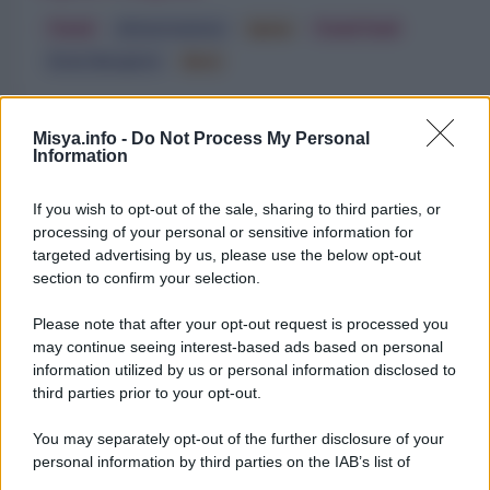
Trend
Alimentazione
Spesa
Travel Food
Dove Mangiare
Bere
Categorie
Misya.info -
Do Not Process My Personal
Information
Trend
956
If you wish to opt-out of the sale, sharing to third parties, or
Alimentazione
768
processing of your personal or sensitive information for
Spesa
486
targeted advertising by us, please use the below opt-out
section to confirm your selection.
Travel Food
275
Please note that after your opt-out request is processed you
Dove Mangiare
186
may continue seeing interest-based ads based on personal
information utilized by us or personal information disclosed to
Bere
145
third parties prior to your opt-out.
Collaborazioni
113
You may separately opt-out of the further disclosure of your
Chef
101
personal information by third parties on the IAB’s list of
downstream participants.