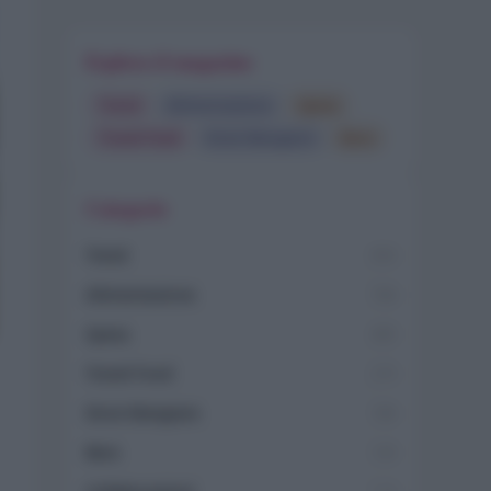
Esplora il magazine
Trend
Alimentazione
Spesa
Travel Food
Dove Mangiare
Bere
Categorie
Trend
955
Alimentazione
768
Spesa
485
Travel Food
275
Dove Mangiare
186
Bere
145