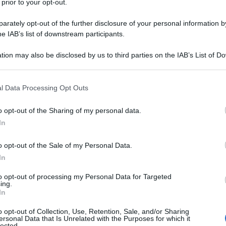
 prior to your opt-out.
rately opt-out of the further disclosure of your personal information by
he IAB’s list of downstream participants.
una serie di valutazioni da fare, a cominciare
er, la gestione della dispensa, l’elenco degli
tion may also be disclosed by us to third parties on the IAB’s List of 
 that may further disclose it to other third parties.
ualmente da acquistare nei supermercati
 that this website/app uses one or more Google services and may gath
l Data Processing Opt Outs
including but not limited to your visit or usage behaviour. You may click 
 to Google and its third-party tags to use your data for below specifi
di qualcosa da prendere troppo alla leggera,
o opt-out of the Sharing of my personal data.
ogle consent section.
’ di buon senso, esperienza e qualche
In
re le operazioni, imparando ad esempio le
o opt-out of the Sale of my Personal Data.
enti e gli utensili indispensabili
e le
In
vazione dei cibi e la preparazione dei piatti
to opt-out of processing my Personal Data for Targeted
stretto.
ing.
In
o opt-out of Collection, Use, Retention, Sale, and/or Sharing
ersonal Data that Is Unrelated with the Purposes for which it
lected.