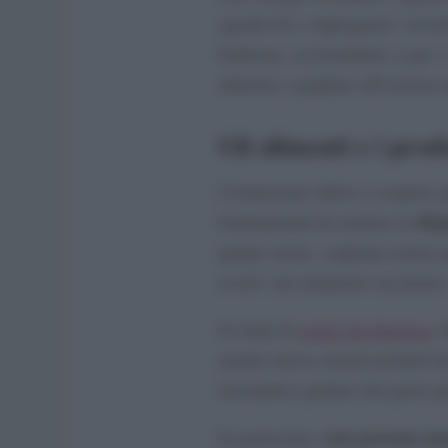
sgradevoli o impregnare i tessut
barbecue, un fornelletto a gas o
alimenti o grigliare all’estern
Gli alimenti e i prod
Cominciamo allora a scoprire qu
dis
fondamentali da mettere in
quanto meno, vogliamo tenere q
scorta” per preparare un pranz
Si tratta di
generi da dispensa
ch
mentre invece alcuni prodotti f
lasciandoci guidare dal gusto pe
non possono m
In particolare,