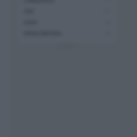
Collaborazioni
113
Chef
101
Eventi
62
Ricette delle feste
49