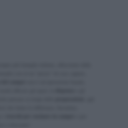
empre più famiglie italiane, affascinate dalla
portando con sé un “pezzo” di casa: eppure,
 del camper
non è un’operazione banale,
dispensa
modo efficace gli spazi, la
e gli
preparazioni
nche pensare ai tempi delle
, agli
ttori che fanno la differenza. Insomma,
trucchi per cucinare in camper
o i
e per
no e rilassante!