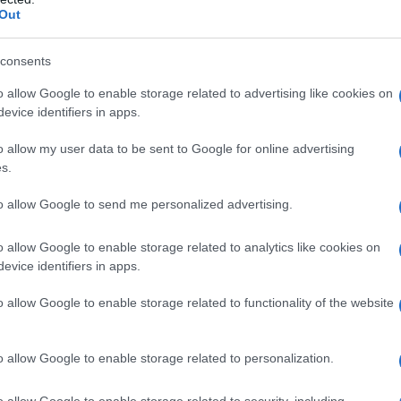
Out
consents
o allow Google to enable storage related to advertising like cookies on
evice identifiers in apps.
o allow my user data to be sent to Google for online advertising
s.
to allow Google to send me personalized advertising.
o allow Google to enable storage related to analytics like cookies on
evice identifiers in apps.
mper: le basi
o allow Google to enable storage related to functionality of the website
zione della cucina
del camper possono
necessario abituarsi.
o allow Google to enable storage related to personalization.
ngolo cottura
con fuochi a gas (solitamente
o allow Google to enable storage related to security, including