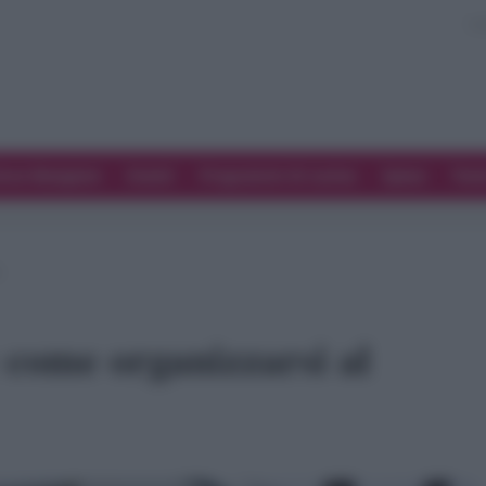
ove Mangiare
Eventi
Programmi di cucina
Spesa
Tren
o
 come organizzarsi al