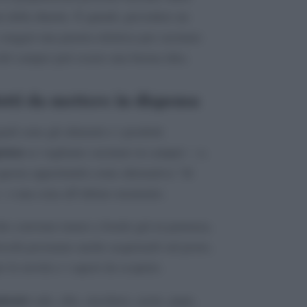
i della dinette. E quindi, prevedere un
 magari una piastra elettrica per cucinare
o del camper può essere una buona idea.
otti da mettere in dispensa
ali sono gli alimenti e i prodotti
pensa
se vogliamo cucinare in camper – o,
uesta opportunità come alternativa “di
o o una cena all’ultimo momento.
e conviene tenere a bordo già in partenza,
reschi possiamo anche acquistarli sul posto,
r le novità e i sapori da scoprire.
ancare
sale, olio, zucchero, aceto, pepe,