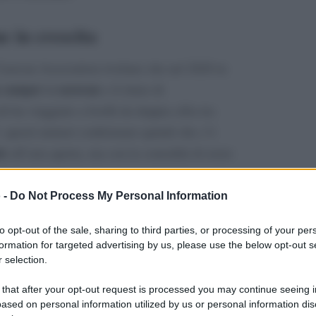
 in crescita
Caravan Association rivelano che nel 2020 in
a camper o caravan
e il ritmo di
i ha viaggiato a livelli da doppia cifra tra
: questi numeri confermano quindi che c’è
te
all’aria aperta, ma con la comodità di avere
 -
Do Not Process My Personal Information
organizzazione e
 questa esperienza sono
 viaggio (identificazione delle tappe,
to opt-out of the sale, sharing to third parties, or processing of your per
formation for targeted advertising by us, please use the below opt-out s
eccetera) che per il fattore
 selection.
è bene sapere già in partenza – almeno
mangiare sempre fuori
 that after your opt-out request is processed you may continue seeing i
mo
, nelle trattorie o
ased on personal information utilized by us or personal information dis
puntiamo al risparmio
cucinando sul