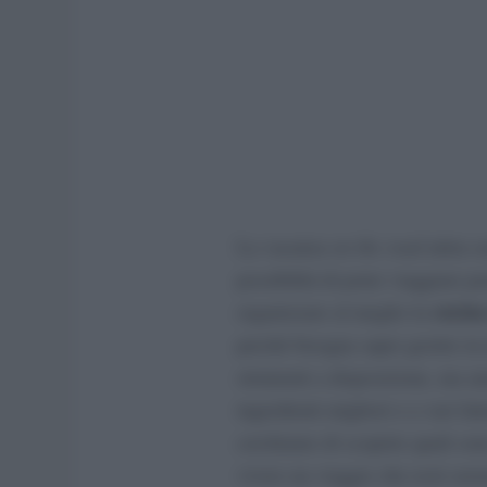
La vacanza
on the road
attira s
possibilità di poter viaggiare 
cucina
organizzare al meglio la
perché bisogna saper gestire in 
strumenti a disposizione, ma a
ingredienti migliori e a vari fa
cerchiamo di scoprire quali son
vivere un viaggio che resti sere