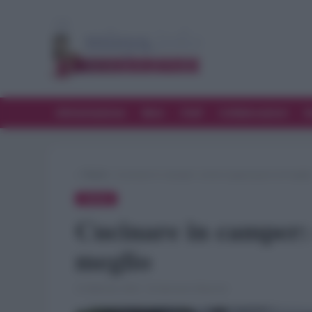
Alimentazione
Bere
Chef
Collaborazioni
D
»
Trend
»
Cucinare in camper: come organizzarsi al megli
TREND
Cucinare in camper:
meglio
3 Febbraio 2022 · di Gennaro Mancini