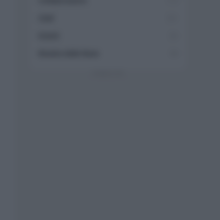
Collaborazioni
113
Chef
101
Eventi
62
Ricette delle feste
49