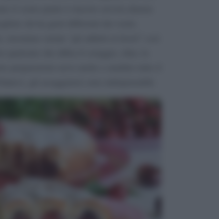
te il vostro piatto è riuscito servirà almeno
liete chi ha gusti differenti dai vostri,
, insomma variate “gli addetti ai lavori” così
are qualcuno che abbia il coraggio, ehm, la
tre preparazioni serve anche a smaltire tutto il
idatevi, gli assaggiatori sono indispensabili.