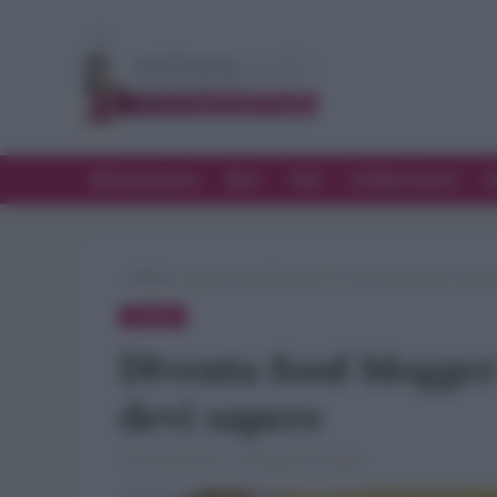
Alimentazione
Bere
Chef
Collaborazioni
D
»
Trend
»
Diventa food blogger: le cose (divertenti) che d
TREND
Diventa food blogger:
devi sapere
16 Ottobre 2017 · di Redazione Misya