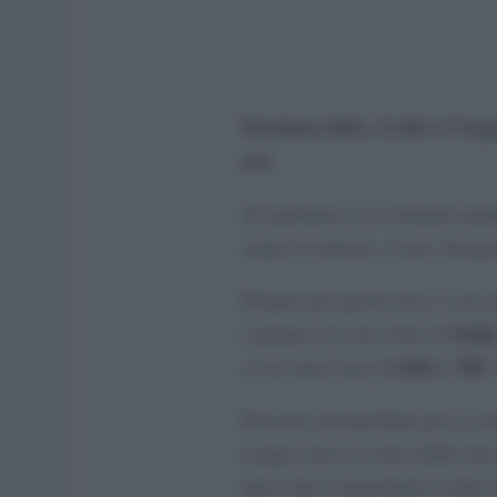
Possiamo dirlo, il cibo è l’ar
noi.
Ne parliamo e ne sentiamo parla
siamo in edicola, al bar, dal pa
Proprio per questo non c’è da s
Italia
continua crescita. Solo in
2 mila e 300
ce ne siano circa
.
Passione incontrollata per la cu
sempre nuove ricette (belle fuo
tutti i tipi d’ingredienti e della