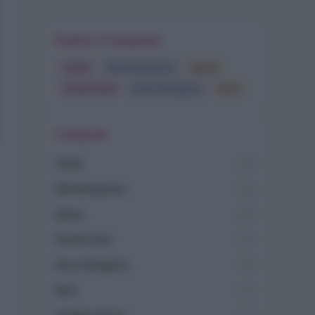
Esplora il magazine
Trend
Alimentazione
Spesa
Travel Food
Dove Mangiare
Bere
Categorie
Trend
955
Alimentazione
768
Spesa
485
Travel Food
275
Dove Mangiare
186
Bere
145