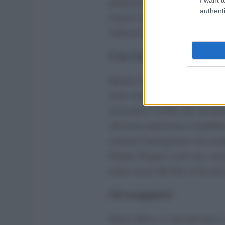
preparare qualcosa di particolar
authenti
numero della pizzeria più vicina
tardi per andare a dormire.
Cosa Cucinare
Quante ricette esistono al mond
avere sempre tantissime idee è 
ricercatori. Credete che sia faci
che possa interessare il pubblic
fantasia? Immaginatevi ad esem
Natale, Pasqua e così via), come
segue se poi alla fine avrete già
Gli Assaggiatori
Senza offesa, se siete gli unici 