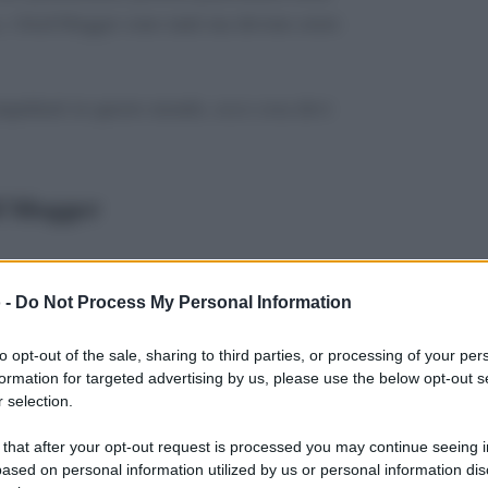
 i food blogger sono tanti ma devono avere
tapultarti in questo mondo, ecco cosa devi
 blogger
 -
Do Not Process My Personal Information
fare shopping, tanto shopping. In città, al
quisti saranno ben mirati! Avete presente, ad
to opt-out of the sale, sharing to third parties, or processing of your per
ate calamite che siete soliti comprare come
formation for targeted advertising by us, please use the below opt-out s
 selection.
iate che non saranno più la vostra priorità!
rmaggi tipici, prodotti biologici, formati di
 that after your opt-out request is processed you may continue seeing i
, tante, tantissime spezie) ed ogni ingrediente
ased on personal information utilized by us or personal information dis