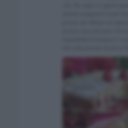
vale. Per capire se oggettivamen
qualche assaggiatore in più! Sceg
persone che abbiano età opposte
da poter avere più pareri. Trov
disponibilità di mangiare le vos
cibo della giornata lavorativa! F