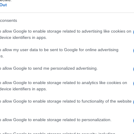
Out
consents
o allow Google to enable storage related to advertising like cookies on
evice identifiers in apps.
o allow my user data to be sent to Google for online advertising
s.
to allow Google to send me personalized advertising.
o allow Google to enable storage related to analytics like cookies on
evice identifiers in apps.
blogger, farete di voi dei felicioni super
o allow Google to enable storage related to functionality of the website
glia di invitare amici a cena… siete fuori
voro impegnativa sarete così stanchi e
o allow Google to enable storage related to personalization.
ndrà di mettervi nuovamente ai fornelli per
o allow Google to enable storage related to security, including