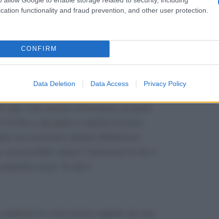
e. Meglio quindi avere a portata di mano il
cation functionality and fraud prevention, and other user protection.
, così non ci sarà neanche il rischio di far
CONFIRM
o? E chi lo sa! Essere food blogger significa
Data Deletion
Data Access
Privacy Policy
vero ma anche essere dei super mega galattici
le ogni volta riuscire ad inventarsi un piatto
o? E fino a che punto ci aiuterà la nostra
pio una ricorrenza annuale (Halloween,
 sarà possibile attirare l’attenzione di chi vi
 preparato un po’ di tutto?
a giudicare la vostra ricetta sappiate che non