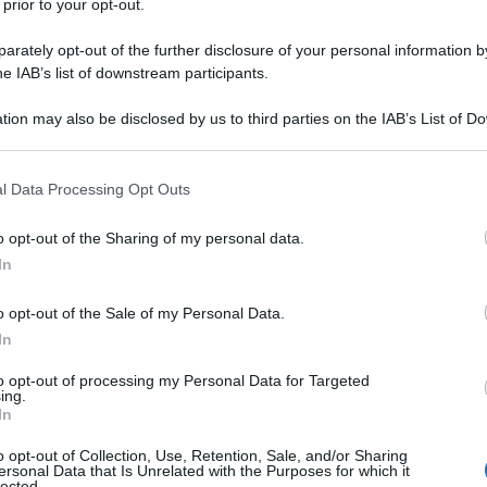
 prior to your opt-out.
à nell’immediato!
rately opt-out of the further disclosure of your personal information by
he IAB’s list of downstream participants.
e strano, è fondamentale ricordare che
tion may also be disclosed by us to third parties on the IAB’s List of 
 that may further disclose it to other third parties.
li. Una volta che la ricetta verrà caricata in
 that this website/app uses one or more Google services and may gath
ersone che vedranno i vostri piatti, posate,
l Data Processing Opt Outs
including but not limited to your visit or usage behaviour. You may click 
ole e quant’altro. Per non fare brutte figure è
 to Google and its third-party tags to use your data for below specifi
o opt-out of the Sharing of my personal data.
ogle consent section.
l’occorrente necessario, prediligendo oggetti
In
giusto per avere la possibilità di variare
o opt-out of the Sale of my Personal Data.
 una cucina bella capiente!
In
to opt-out of processing my Personal Data for Targeted
ing.
In
o opt-out of Collection, Use, Retention, Sale, and/or Sharing
ersonal Data that Is Unrelated with the Purposes for which it
lected.