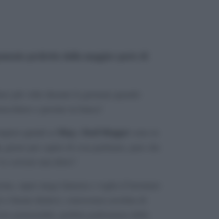
gomento preferito dalla maggior parte di
re più volte durante la giornata quando
rrucchiere e persino in banca!
blog
food blogger
tupirsi quindi se
e
sono in
, giusto per capire di cosa parliamo, pare che
 Lo avreste mai detto?
cina, super mega fantasia e voglia d’inventare
ri e buone dentro), conoscenza assoluta di
 loro potenzialità, perfetta padronanza della