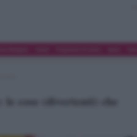
ove Mangiare
Eventi
Programmi di cucina
Spesa
Tren
evi sapere
 le cose (divertenti) che