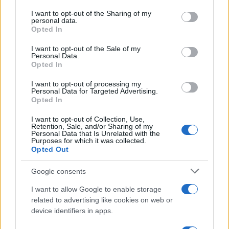
on the IAB’s List of Downstream Participants that may further
I want to opt-out of the Sharing of my
disclose it to other third parties.
personal data.
Opted In
Please note that this website/app uses one or more Google
services and may gather and store information including but
I want to opt-out of the Sale of my
Personal Data.
not limited to your visit or usage behaviour. You may click to
Opted In
grant or deny consent to Google and its third-party tags to
use your data for below specified purposes in below Google
I want to opt-out of processing my
consent section.
Personal Data for Targeted Advertising.
Opted In
I want to opt-out of Collection, Use,
Retention, Sale, and/or Sharing of my
Personal Data that Is Unrelated with the
Purposes for which it was collected.
Opted Out
Google consents
I want to allow Google to enable storage
related to advertising like cookies on web or
Segui Misya sui social network
device identifiers in apps.