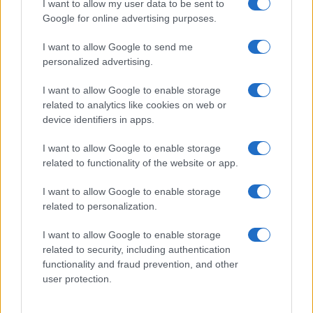
I want to allow my user data to be sent to
Google for online advertising purposes.
Le immagini e le ricette pubblicate sul sito sono di proprietà di Flavia
I want to allow Google to send me
Imperatore e sono protette dalla legge sul diritto d'autore n. 633/1941 e
personalized advertising.
successive modifiche.
magazine.misya.info
è un sito della Misya S.r.l.
unipersonale – P.IVA 07248321213 – Napoli
I want to allow Google to enable storage
Privacy Policy
Cookie Policy
↑ Torna su
related to analytics like cookies on web or
device identifiers in apps.
I want to allow Google to enable storage
related to functionality of the website or app.
I want to allow Google to enable storage
related to personalization.
I want to allow Google to enable storage
related to security, including authentication
functionality and fraud prevention, and other
user protection.