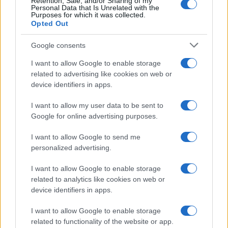
Retention, Sale, and/or Sharing of my
Personal Data that Is Unrelated with the
Purposes for which it was collected.
Opted Out
Google consents
I want to allow Google to enable storage
related to advertising like cookies on web or
device identifiers in apps.
Segui Misya sui social network
I want to allow my user data to be sent to
Google for online advertising purposes.
I want to allow Google to send me
Le immagini e le ricette pubblicate sul sito sono di proprietà di Flavia
personalized advertising.
Imperatore e sono protette dalla legge sul diritto d'autore n. 633/1941 e
successive modifiche.
magazine.misya.info
è un sito della Misya S.r.l.
I want to allow Google to enable storage
unipersonale – P.IVA 07248321213 – Napoli
related to analytics like cookies on web or
Privacy Policy
Cookie Policy
↑ Torna su
device identifiers in apps.
I want to allow Google to enable storage
related to functionality of the website or app.