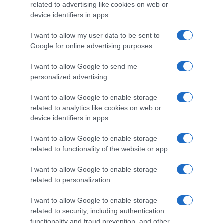
related to advertising like cookies on web or
device identifiers in apps.
Segui Misya sui social network
I want to allow my user data to be sent to
Google for online advertising purposes.
I want to allow Google to send me
Le immagini e le ricette pubblicate sul sito sono di proprietà di Flavia
personalized advertising.
Imperatore e sono protette dalla legge sul diritto d'autore n. 633/1941 e
successive modifiche.
magazine.misya.info
è un sito della Misya S.r.l.
I want to allow Google to enable storage
unipersonale – P.IVA 07248321213 – Napoli
related to analytics like cookies on web or
Privacy Policy
Cookie Policy
↑ Torna su
device identifiers in apps.
I want to allow Google to enable storage
related to functionality of the website or app.
I want to allow Google to enable storage
related to personalization.
I want to allow Google to enable storage
related to security, including authentication
functionality and fraud prevention, and other