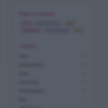
Esplora il magazine
Trend
Alimentazione
Spesa
Travel Food
Dove Mangiare
Bere
Categorie
Trend
955
Alimentazione
768
Spesa
485
Travel Food
275
Dove Mangiare
186
Bere
145