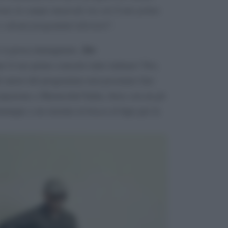
rno in campo musicale tra cui il mio primo
e alcuni programmi televisivi
“.
Joe
i si possa immaginare,
r il suo primo concerto tutto italiano! Noi,
li autori del programma non possiamo fare
cipazione a Masterchef Italia, forse con un pò
unque a un enorme in bocca al lupo per la