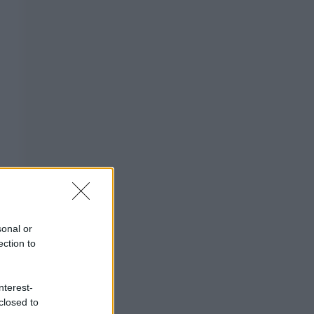
sonal or
ection to
nterest-
closed to