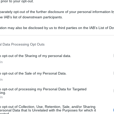
 prior to your opt-out.
rately opt-out of the further disclosure of your personal information by
he IAB’s list of downstream participants.
tion may also be disclosed by us to third parties on the IAB’s List of 
arte di Giorgio Locatelli
 that may further disclose it to other third parties.
 that this website/app uses one or more Google services and may gath
l Data Processing Opt Outs
che giorno si è rivelata la vera e propria
including but not limited to your visit or usage behaviour. You may click 
 to Google and its third-party tags to use your data for below specifi
Bastianich in veste di giudice a Masterchef
o opt-out of the Sharing of my personal data.
ogle consent section.
telli
, ospite all’interno del programma “
E
In
Alessandro
y. Il noto chef in compagnia di
o opt-out of the Sale of my Personal Data.
quello che di per sè poteva essere solo un
In
vera e propria conferma. Ai microfoni,
to opt-out of processing my Personal Data for Targeted
edizione le sue parole sono state “
Abbiamo
ing.
In
untate, ma siamo solo in tre: io, Bruno
o opt-out of Collection, Use, Retention, Sale, and/or Sharing
uolo. Joe non ci sarà quest’anno, ha deciso
ersonal Data that Is Unrelated with the Purposes for which it
lected.