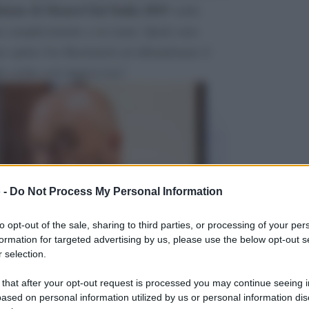
izione di MasterChef Italia 2019
vedrà
e semplicemente a sei mani. Quali sono
o spinto Joe Bastianich ad abbandonare il
e scelta così improvvisa?
 -
Do Not Process My Personal Information
to opt-out of the sale, sharing to third parties, or processing of your per
formation for targeted advertising by us, please use the below opt-out s
 selection.
 that after your opt-out request is processed you may continue seeing i
ased on personal information utilized by us or personal information dis