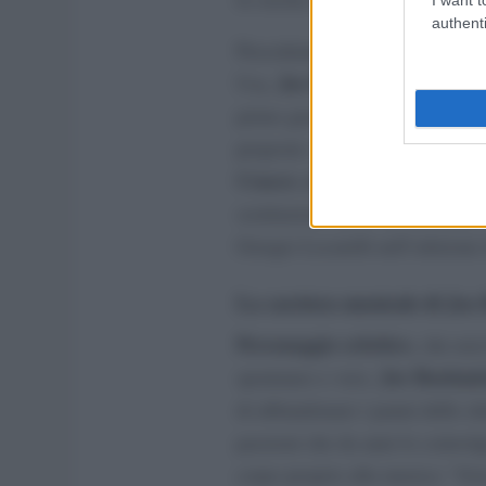
authenti
Precedentemente amatissimo vol
Joe Bastianich
Usa,
ha fatto pa
primo giorno, divenendo parte in
proposte: dall’originale in com
Cracco
all’edizione che ha vis
sostituzione dello stesso Cracc
Giorgio Locatelli nell’edizione
La carriera musicale di Joe
Personaggio eclettico
, che non
Joe Bastiani
spontaneo e vero,
di abbandonare i panni dello che
passioni che da anni lo coinvo
corpo proprio alla musica: “
Son