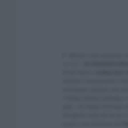
E’ ufficiale, come annunciato so
Joe Bastianich abba
servizio
“,
cooking show te
del più famoso
Antonino Cannavacciuolo e Gio
sarà dunque capitanata solo dai
d’obbligo abituarsi purtroppo a 
piatti, a un italiano divertente
dirompente ironia che ha reso i
ta
propria icona all’interno del