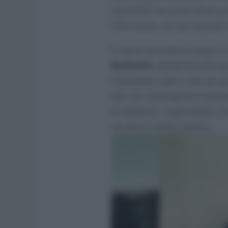
prendendo vita giorno dopo gio
CD in uscita, un tour musicale 
E chissà che prima di quanto c
Bastianich
calcherà San Siro pe
esattamente come è stato per g
altro che rimpiangerne la parte
di rammarico, augurandogli com
sua nuova carriera artistica.