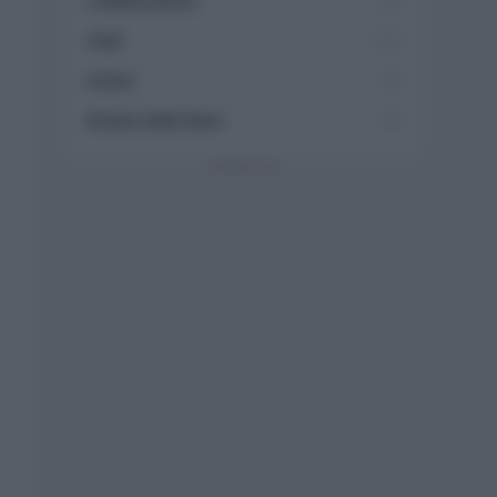
Collaborazioni
113
Chef
101
Eventi
62
Ricette delle feste
49