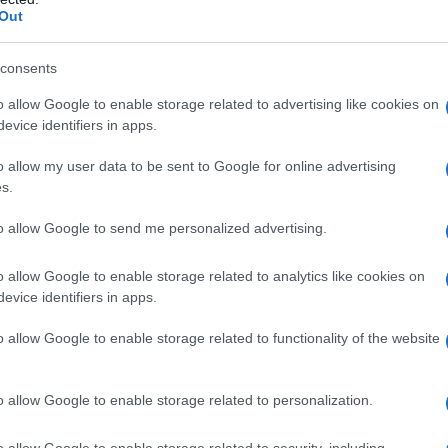
Out
el sereno
, tuttavia piuttosto prevedibile dato
consents
e
, più che comprensibile complici 8 stagioni
o allow Google to enable storage related to advertising like cookies on
vità, sia per quanto riguarda il cooking show
evice identifiers in apps.
. La conferma non è poi tardata ad arrivare:
o allow my user data to be sent to Google for online advertising
sso Joe, si è aperto totalmente ai suoi
s.
i retroscena della sua scelta
o tutti
.
to allow Google to send me personalized advertising.
ufficiale su Instagram
o allow Google to enable storage related to analytics like cookies on
 di dedicarmi a nuove avventure, soprattutto
evice identifiers in apps.
 da sempre
“: sono state queste le parole con le
o allow Google to enable storage related to functionality of the website
so un lungo post su Instagram ha scelto di
al timone di Masterchef Italia, il primo
o allow Google to enable storage related to personalization.
o portare nelle cucine di milioni di italiani,
tti gourmet.
o allow Google to enable storage related to security, including