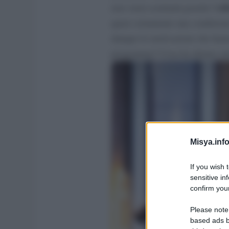
ed
non verrà sostituità poiché l’
quasi certamente una condizion
dunque le motivazioni che hann
programma? Cosa ha dettato tal
Misya.info
If you wish 
sensitive in
confirm your
Please note
based ads b