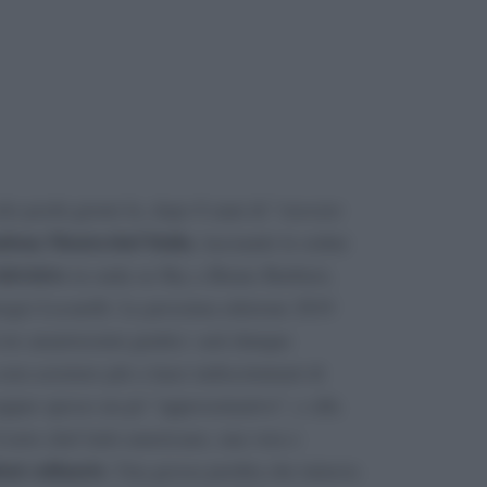
lo pochi giorni fa, dopo 8 anni di “
onorato
dona Masterchef Italia
, lasciando le redini
levisivo
in onda su Sky a Bruno Barbieri,
rgio Locatelli. La prossima edizione 2019
 tre amatisissimi giudici: sarà dunque
non assistere più a lanci indiscriminati di
 seppur spesso un pò “approssimativo”, e alla
l noto chef italo-americano, una vera e
lent culinario
. Una grossa perdita che tuttavia