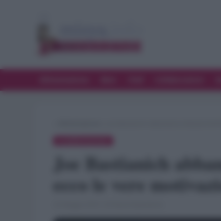
Alimentazione
Bere
Chef
Collaborazioni
D
»
Alimentazione
»
Joe Bastianich abbandona Masterchef Ita
ALIMENTAZIONE
Joe Bastianich abban
ecco le vere motivazi
22 Maggio 2019 · di Flavia Imperatore