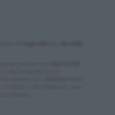
27 maggio 2018
BaccalaRè
domenica
torna “
”
dopo il grande
i ripropone anche quest’anno
con oltre duecentomila presenze,
street food
ù che organizzato per lo
dedicato
solo attendere la data d’apertura per essere
pori ed emozioni.