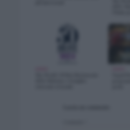
The Worl
più interessanti
2025: Ma
l’Italia 
EVENTI
EVENTI
The World’s 50 Best Restaurants
Napoli Pi
2024: Disfrutar è il miglior
programm
ristorante al mondo
gratis
Lascia un commento
Commento
*