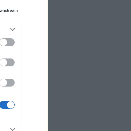
Downstream
er and store
to grant or
ed purposes