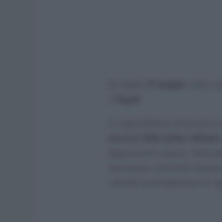
19 maggio
Da sabato
e fino a 
Napoli
a
.
La sagra dedicata al baccalà s
successo della prima edizione
degustazioni e musica. Tutto pi
interamente al baccalà, bisogna 
coinvolti in un’esplosione di sa