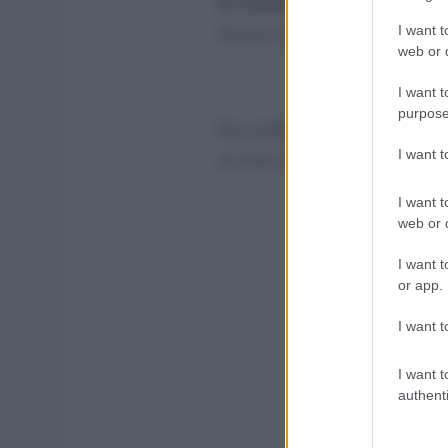
di Napoli
ga
, accompagnato da
Saranno giorni intensi, in un cl
I want t
web or d
I want t
purpose
BaccalaRè inizierà il 19 maggio
I want 
un fiume in piena di partecipan
I want t
web or d
I want t
or app.
I want t
I want t
authenti