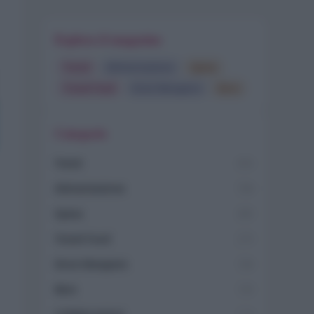
Esplora il magazine
Trend
Alimentazione
Spesa
Travel Food
Dove Mangiare
Bere
Categorie
Trend
955
Alimentazione
768
Spesa
485
Travel Food
275
Dove Mangiare
186
Bere
145