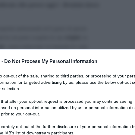
derato cibo povero oggi è diventato invece
oprietà nutrizionali ed il gusto di questo
origini
nd in cui poter scoprire le sue
, la
ne
, senza tralasciare ovviamente le varie
 buon vino. I piatti della tradizione
 -
Do Not Process My Personal Information
nno infatti rivisti e riadattati dai migliori
lla manifestazione, perché il baccalà, pur non
to opt-out of the sale, sharing to third parties, or processing of your per
è particolarmente apprezzato in questa città e
formation for targeted advertising by us, please use the below opt-out s
 selection.
 preparazioni della Vigilia di Natale.
 that after your opt-out request is processed you may continue seeing i
ased on personal information utilized by us or personal information dis
 prior to your opt-out.
rately opt-out of the further disclosure of your personal information by
he IAB’s list of downstream participants.