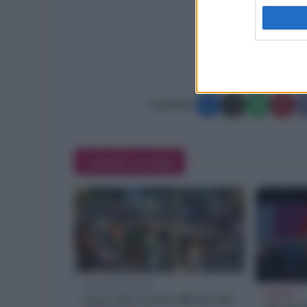
Condividi:
Articoli correlati
ALIMENTAZIONE
EVENTI
Sagre estive: la lista ufficiale delle