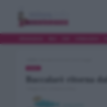
Alimentazione
Bere
Chef
Collaborazioni
D
»
Eventi
»
Baccalarè ritorna dal 15 al 27 maggio
EVENTI
Baccalarè ritorna da
7 Maggio 2018 · di Redazione Misya