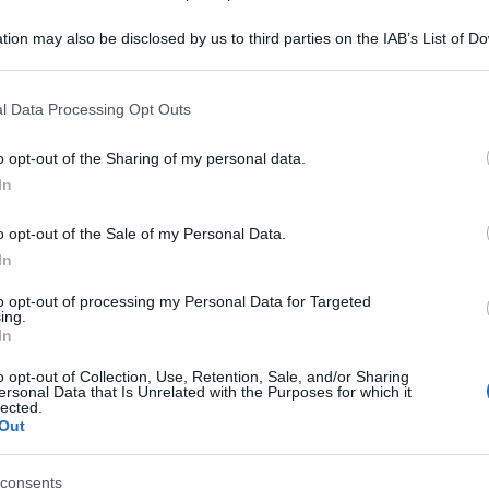
tion may also be disclosed by us to third parties on the IAB’s List of 
 that may further disclose it to other third parties.
 that this website/app uses one or more Google services and may gath
l Data Processing Opt Outs
including but not limited to your visit or usage behaviour. You may click 
 to Google and its third-party tags to use your data for below specifi
o opt-out of the Sharing of my personal data.
ogle consent section.
In
o opt-out of the Sale of my Personal Data.
In
to opt-out of processing my Personal Data for Targeted
attutto per tutti gli amanti del genere ma
ing.
In
o opt-out of Collection, Use, Retention, Sale, and/or Sharing
ersonal Data that Is Unrelated with the Purposes for which it
lected.
Out
Lungomare Caracciolo
 volta sul bellissimo
consents