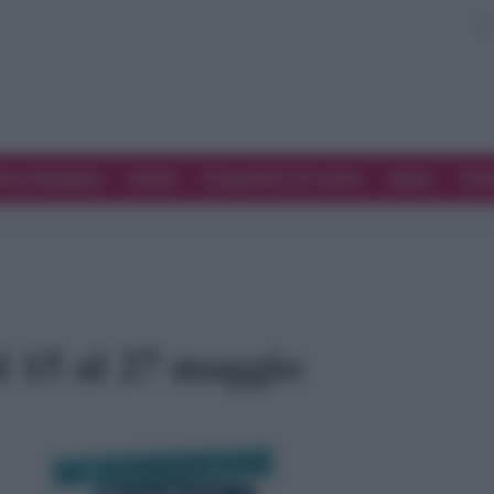
ove Mangiare
Eventi
Programmi di cucina
Spesa
Tren
l 15 al 27 maggio