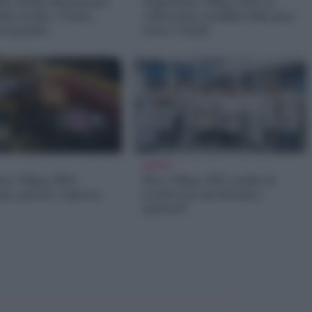
d’s 50 Best Restaurants
Napoli Pizza Village 2025: la
ido trionfa a Torino,
celebrazione mondiale della pizza
protagonista
torna a Napoli
EVENTI
zza Village 2024:
Pizza Village 2023 cambio di
a, pizzerie e ingresso
location ma non di bontà e
spettacoli