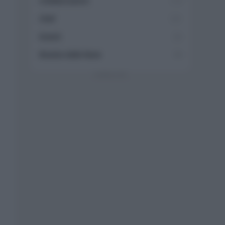
Collaborazioni
113
Chef
101
Eventi
62
Ricette delle feste
49