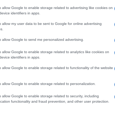
la dinner, chef stellati, concerti
dj se
e
t.
ima di festa e puro divertimento.
o allow Google to enable storage related to advertising like cookies on
evice identifiers in apps.
o allow my user data to be sent to Google for online advertising
s.
 e terminerà il 27 maggio e già ci si aspetta
to allow Google to send me personalized advertising.
ti. Non mancate!
o allow Google to enable storage related to analytics like cookies on
evice identifiers in apps.
o allow Google to enable storage related to functionality of the website
o allow Google to enable storage related to personalization.
o allow Google to enable storage related to security, including
cation functionality and fraud prevention, and other user protection.