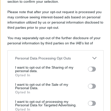
section to confirm your selection.
Dove Mangiare
186
Please note that after your opt-out request is processed you
Bere
145
may continue seeing interest-based ads based on personal
information utilized by us or personal information disclosed to
Collaborazioni
113
third parties prior to your opt-out.
Chef
101
You may separately opt-out of the further disclosure of your
personal information by third parties on the IAB’s list of
Eventi
62
downstream participants.
Ricette delle feste
49
Personal Data Processing Opt Outs
This information may also be disclosed by us to third parties
on the IAB’s List of Downstream Participants that may further
I want to opt-out of the Sharing of my
disclose it to other third parties.
personal data.
Opted In
Please note that this website/app uses one or more Google
services and may gather and store information including but
I want to opt-out of the Sale of my
Personal Data.
not limited to your visit or usage behaviour. You may click to
Opted In
grant or deny consent to Google and its third-party tags to
use your data for below specified purposes in below Google
I want to opt-out of processing my
consent section.
Personal Data for Targeted Advertising.
Opted In