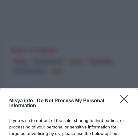
Esplora il magazine
Trend
Alimentazione
Spesa
Travel Food
Dove Mangiare
Bere
Categorie
Misya.info -
Do Not Process My Personal
Trend
955
Information
Alimentazione
768
If you wish to opt-out of the sale, sharing to third parties, or
Spesa
485
processing of your personal or sensitive information for
targeted advertising by us, please use the below opt-out
Travel Food
275