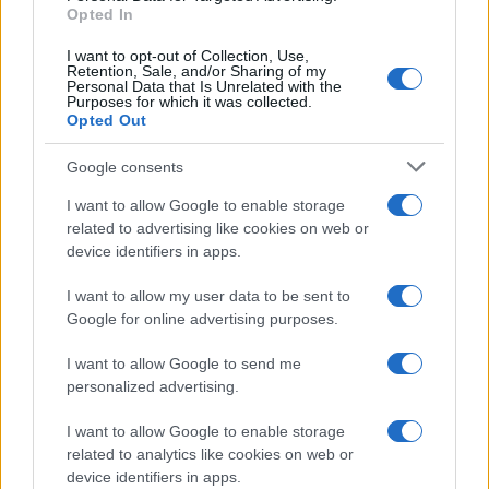
Opted In
I want to opt-out of Collection, Use,
Retention, Sale, and/or Sharing of my
Personal Data that Is Unrelated with the
Purposes for which it was collected.
Opted Out
Google consents
I want to allow Google to enable storage
related to advertising like cookies on web or
device identifiers in apps.
I want to allow my user data to be sent to
Google for online advertising purposes.
I want to allow Google to send me
Segui Misya sui social network
personalized advertising.
I want to allow Google to enable storage
related to analytics like cookies on web or
device identifiers in apps.
Le immagini e le ricette pubblicate sul sito sono di proprietà di Flavia