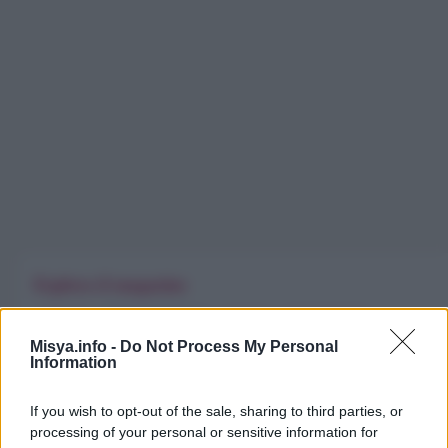
Esplora il magazine
Trend
Alimentazione
Spesa
Travel Food
Misya.info -
Do Not Process My Personal
Dove Mangiare
Bere
Information
If you wish to opt-out of the sale, sharing to third parties, or
Categorie
processing of your personal or sensitive information for