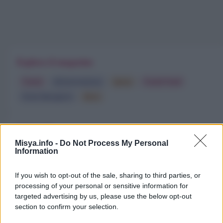
Esplora il magazine
Trend
Alimentazione
Spesa
Travel Food
Dove Mangiare
Bere
Categorie
Misya.info -
Do Not Process My Personal
Trend
955
Information
Alimentazione
768
If you wish to opt-out of the sale, sharing to third parties, or
Spesa
485
processing of your personal or sensitive information for
targeted advertising by us, please use the below opt-out
Travel Food
275
section to confirm your selection.
Dove Mangiare
186