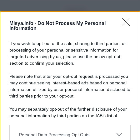
Misya.info -
Do Not Process My Personal
Information
If you wish to opt-out of the sale, sharing to third parties, or
processing of your personal or sensitive information for
targeted advertising by us, please use the below opt-out
section to confirm your selection.
Please note that after your opt-out request is processed you
may continue seeing interest-based ads based on personal
information utilized by us or personal information disclosed to
third parties prior to your opt-out.
Esplora il magazine
You may separately opt-out of the further disclosure of your
personal information by third parties on the IAB’s list of
Trend
Alimentazione
Spesa
Travel Food
downstream participants.
Dove Mangiare
Bere
Personal Data Processing Opt Outs
This information may also be disclosed by us to third parties