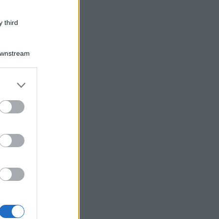
 third
Downstream
er and store
to grant or
ed purposes