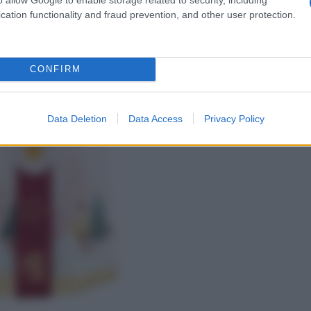
ndo l’effetto wow al momento della
cation functionality and fraud prevention, and other user protection.
CONFIRM
Data Deletion
Data Access
Privacy Policy