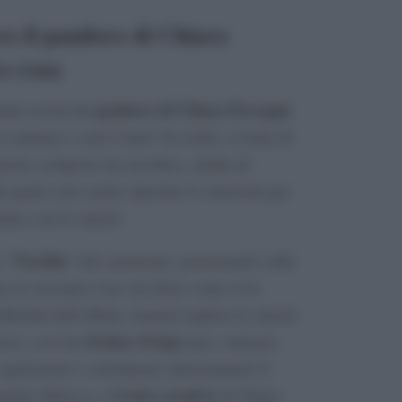
ro il pandoro di Chiara
o rosa
pandoro di Chiara Ferragni
ande novità del
 contiene e com’è fatto? In realtà, si tratta di
parato composto da zucchero, amido di
la quale sono anche riportate le istruzioni per
olce con lo stencil.
l’occhio
e “
” dal cartoncino, posizionarlo sulla
e lo zucchero rosa sul dolce come si fa
sfatti dell’effetto, basterà togliere lo stencil
rivelare il logo
iso, così da
(per contrasto
spolverata) e sottolineare ulteriormente il
l’estro creativo
andoro Balocco e
di Chiara