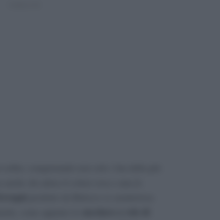
-seller, conquistando non solo i fan della più
anche chi adora il colore rosa e ama le
erragni
prodotto da Balocco si caratterizza
zucchero a velo di
liarità, come appunto lo