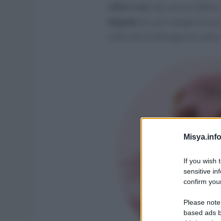
colore rosa
che crea un effetto
elegante
in cui è sempre il ros
scelto che la Ferragni ha scelt
Misya.info
If you wish 
sensitive in
confirm your
Please note
based ads b