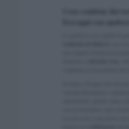
Cosa contiene davve
Ferragni con spolver
Lo spolvero rosa è quindi la gr
realizzato da Balocco
: ma cosa
una semplice bustina di un pre
colorante rosa
frumento e
, sul
completare la decorazione del d
In pratica, bisogna solo staccar
sommità del pandoro e spolverar
abitualmente: quando siamo soddi
con un movimento cauto ma dec
tra zona rosa e zona invece non 
delicatezza
legame tra la
del p