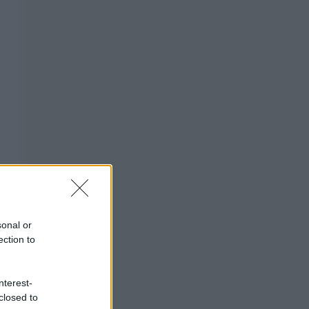
sonal or
ection to
nterest-
closed to