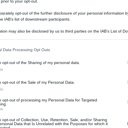
 prior to your opt-out.
rately opt-out of the further disclosure of your personal information by
he IAB’s list of downstream participants.
tion may also be disclosed by us to third parties on the IAB’s List of 
 that may further disclose it to other third parties.
 that this website/app uses one or more Google services and may gath
l Data Processing Opt Outs
including but not limited to your visit or usage behaviour. You may click 
as di Chiara Ferragni:
 to Google and its third-party tags to use your data for below specifi
o opt-out of the Sharing of my personal data.
ogle consent section.
redienti
In
forti tinte rosa
ezione regalo a
, su cui
o opt-out of the Sale of my Personal Data.
In
Chiara Ferragni in versione
razione di
 slitta trainata dalle magiche renne, il
to opt-out of processing my Personal Data for Targeted
ing.
uramente una delle novità più trendy del
In
o opt-out of Collection, Use, Retention, Sale, and/or Sharing
ersonal Data that Is Unrelated with the Purposes for which it
lected.