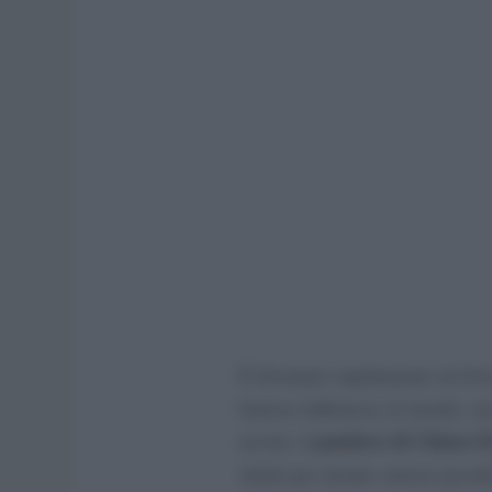
È diventato rapidamente un best
famosa influencer al mondo, ma 
pandoro di Chiara F
novità: il
infatti per alcune curiose pecu