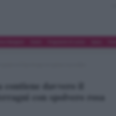
ove Mangiare
Eventi
Programmi di cucina
Spesa
Tren
il pandoro di Chiara Ferragni con spolvero rosa confetto
 contiene davvero il
rragni con spolvero rosa