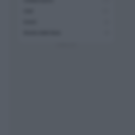
Collaborazioni
113
Chef
101
Eventi
62
Ricette delle feste
49