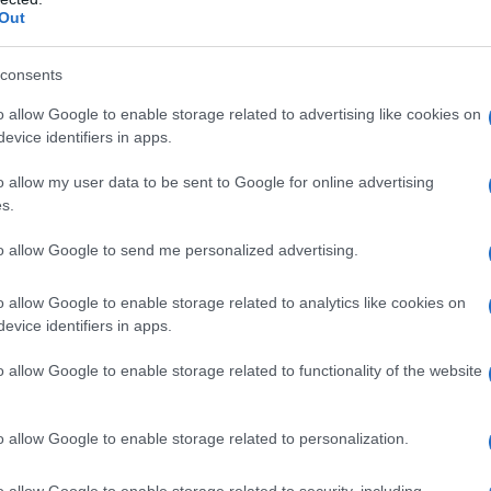
segue la collaborazione con la celeberrima
Out
le
Uova di Pasqua
, questo prodotto dolciario
tradizione
e è preparato secondo
, con pochi e
consents
nza selezionata.
o allow Google to enable storage related to advertising like cookies on
evice identifiers in apps.
he rappresentano il 20,6% del totale degli
o allow my user data to be sent to Google for online advertising
latte fresco
ne allevate a terra e il
s.
a questi si aggiungono farina di frumento,
to allow Google to send me personalized advertising.
na di frumento – acqua – lievito),
 degli acidi grassi), sale, aromi e burro di
o allow Google to enable storage related to analytics like cookies on
 in dolci di tipo industriale.
evice identifiers in apps.
o allow Google to enable storage related to functionality of the website
ivo di questo prodotto è dato dall’esclusivo
decorazione, sostituendo il canonico e
banale
o allow Google to enable storage related to personalization.
o ancora più speciale, grazie a un apposito
l’occhio di Chiara
ne sarà possibile creare
o allow Google to enable storage related to security, including