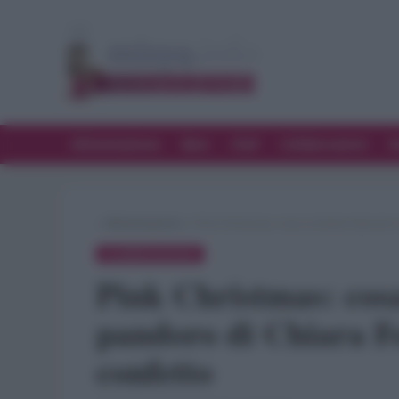
Alimentazione
Bere
Chef
Collaborazioni
D
»
Alimentazione
»
Pink Christmas: cosa contiene davvero 
ALIMENTAZIONE
Pink Christmas: cosa
pandoro di Chiara Fe
confetto