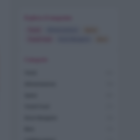
Esplora il magazine
Trend
Alimentazione
Spesa
Travel Food
Dove Mangiare
Bere
Categorie
Trend
955
Alimentazione
768
Spesa
485
Travel Food
275
Dove Mangiare
186
Bere
145