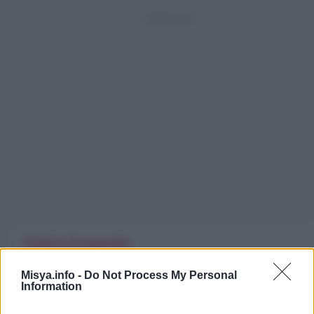
Esplora il magazine
Trend
Alimentazione
Spesa
Travel Food
Misya.info -
Do Not Process My Personal
Information
Dove Mangiare
Bere