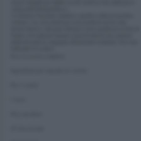
classici stampini per muffin con dei vasetti in vetro adatti per la
cottura della Bormioli Rocco.
Un delizioso fiocchetto natalizio e qualche codina di zucchero
colorata e via, sono pronti per essere portati in tavola come
dessert sfizioso e dal gusto delicato.Li trovo perfetti per le feste di
Natale e da realizzare insieme ai piccoli chef di casa, potremo
infatti decorarli in compagnia sbizzarrendo la fantasia. Non sono
bellissimi? Io li adoro!
Ecco la ricetta completa:
Ingredienti per cupcake in vasetto:
Per 2 vasetti
1 uovo
80 g zucchero
45 olio di semi