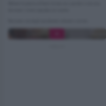
Mettete la glassa al burro in una sac a poche e con essa
decorate i vostri cupcakes in vasetto.
Decorate con degli zuccherini colorati e servite.