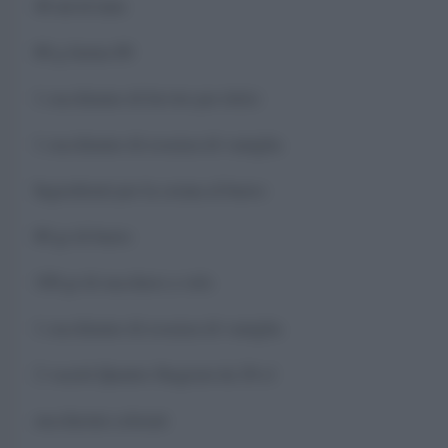
40 ml di latte
80 g farina 00
1 cucchiaino di lievito per dolci
1 cucchiaino di essenza di vaniglia
Ingredienti per la crema al burro:
80 gr di burro
100 gr di zucchero a velo
1 cucchiaino di essenza di vaniglia
2 vasetti Quattro Stagioni da 20 cl
zuccherini colorati