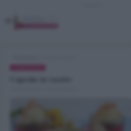
»
Alimentazione
»
Cupcake in vasetto
ALIMENTAZIONE
Cupcake in vasetto
10 Dicembre 2019 · di Flavia Imperatore