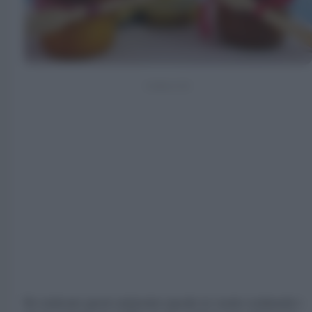
Ho realizzato questi carinissimi cupcake in vasetto sostituendo i