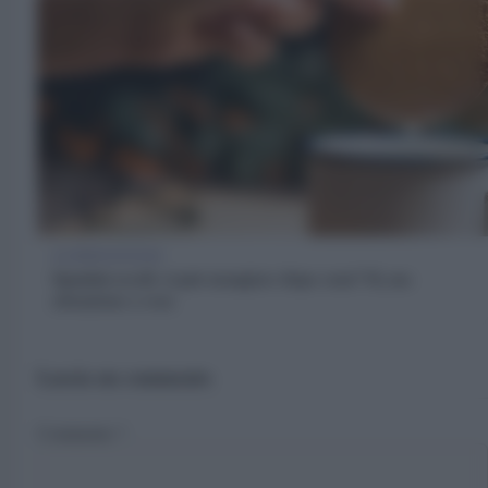
ALIMENTAZIONE
Spuntini serali: si può mangiare dopo cena? Sì, ma
attenzione a cosa
Lascia un commento
Commento
*