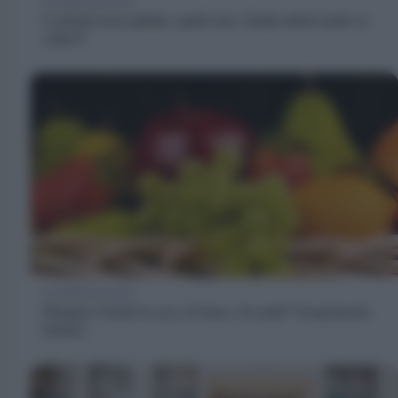
ALIMENTAZIONE
Cocktail senza glutine: quali sono i drink adatti anche ai
celiaci?
ALIMENTAZIONE
Mangiare frutta la sera, fa bene o fa male? Scopriamolo
insieme