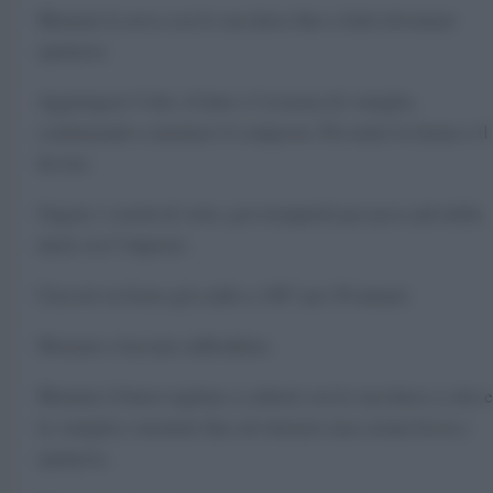
Montate le uova con lo zucchero fino a farle diventare
spumose.
Aggiungere l’olio, il latte e l’essenza di vaniglia,
continuando a montare il composto. Poi unite la farina e il
lievito.
Ungete i vasetti di vetro, poi riempiteli per poco più della
metà con l’impasto.
Cuocete in forno già caldo a 180° per 20 minuti.
Sfornate e lasciate raffreddare.
Montate il burro tagliato a cubetti con lo zucchero a velo e
la vaniglia e montate fino ad ottenere una crema liscia e
spumosa.