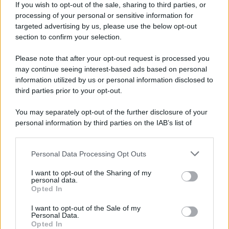
If you wish to opt-out of the sale, sharing to third parties, or
Categorie
processing of your personal or sensitive information for
targeted advertising by us, please use the below opt-out
section to confirm your selection.
Trend
955
Alimentazione
768
Please note that after your opt-out request is processed you
may continue seeing interest-based ads based on personal
Spesa
485
information utilized by us or personal information disclosed to
third parties prior to your opt-out.
Travel Food
275
Dove Mangiare
186
You may separately opt-out of the further disclosure of your
personal information by third parties on the IAB’s list of
Bere
145
downstream participants.
Collaborazioni
113
Personal Data Processing Opt Outs
This information may also be disclosed by us to third parties
on the IAB’s List of Downstream Participants that may further
Chef
101
I want to opt-out of the Sharing of my
disclose it to other third parties.
personal data.
Eventi
62
Opted In
Please note that this website/app uses one or more Google
Ricette delle feste
49
services and may gather and store information including but
I want to opt-out of the Sale of my
Personal Data.
not limited to your visit or usage behaviour. You may click to
Opted In
grant or deny consent to Google and its third-party tags to