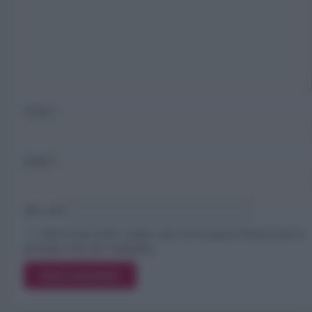
Nome
*
Email
*
Sito web
Salva il mio nome, email e sito web in questo browser per la
prossima volta che commento.